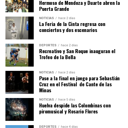
Hermoso de Mendoza y Duarte abren la
Puerta Grande
6º DÍA DE LAS FIESTAS COLOMBINAS 2026
NOTICIAS
hace 2 días
hace 5 días
·
Huelvatv
La Feria de la Cinta regresa con
conciertos y dos escenarios
DEPORTES
hace 2 días
Recreativo y San Roque inauguran el
Trofeo de la Bella
NOTICIAS
hace 2 días
Pase a la final en juego para Sebastián
QUINTA CORRIDA DE LAS FIESTAS COLOMBINAS
Cruz en el Festival de Cante de las
Minas
2026
hace 6 días
·
Huelvatv
NOTICIAS
hace 5 días
Huelva despide las Colombinas con
piromusical y Rosario Flores
DEPORTES
hace 4 días