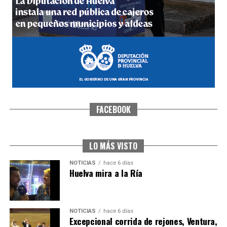
hace 1 semana
·
Huelvatv
FACEBOOK
SEXTA CORRIDA DE LAS FIESTAS COLOMBINAS
2026
hace 5 días
·
Huelvatv
LO MÁS VISTO
NOTICIAS
hace 6 días
Huelva mira a la Ría
NOTICIAS
hace 6 días
Excepcional corrida de rejones, Ventura,