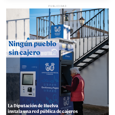
PUBLICIDAD
QUINTA CORRIDA DE LAS FIESTAS COLOMBINAS
2026
hace 4 días
·
Huelvatv
5º DÍA DE LAS FIESTAS COLOMBINAS 2026
hace 4 días
·
Huelvatv