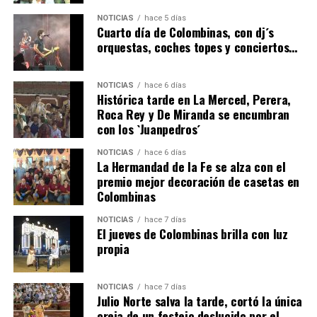
4º DÍA DE LAS FIESTAS COLOMBINAS 2026
NOTICIAS
hace 5 días
hace 5 días
·
Huelvatv
Cuarto día de Colombinas, con dj´s
orquestas, coches topes y conciertos…
NOTICIAS
hace 6 días
Histórica tarde en La Merced, Perera,
Roca Rey y De Miranda se encumbran
con los `Juanpedros´
NOTICIAS
hace 6 días
La Hermandad de la Fe se alza con el
SEXTA CORRIDA DE LAS FIESTAS COLOMBINAS
premio mejor decoración de casetas en
Colombinas
2026
hace 3 días
·
Huelvatv
NOTICIAS
hace 7 días
El jueves de Colombinas brilla con luz
propia
NOTICIAS
hace 7 días
Julio Norte salva la tarde, cortó la única
oreja de un festejo deslucido por el