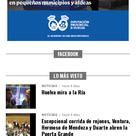
FACEBOOK
CUARTA CORRIDA DE LAS FIESTAS COLOMBINAS
2026
hace 5 días
·
Huelvatv
LO MÁS VISTO
NOTICIAS
hace 4 días
Huelva mira a la Ría
NOTICIAS
hace 4 días
Excepcional corrida de rejones, Ventura,
Hermoso de Mendoza y Duarte abren la
Puerta Grande