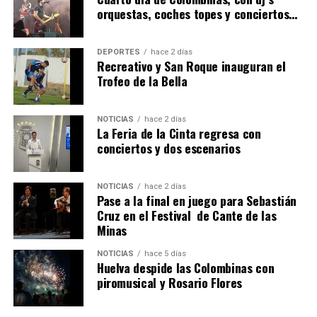
orquestas, coches topes y conciertos…
DEPORTES
hace 2 días
Recreativo y San Roque inauguran el
Trofeo de la Bella
NOTICIAS
hace 2 días
La Feria de la Cinta regresa con
QUINTA CORRIDA DE LAS FIESTAS COLOMBINAS
conciertos y dos escenarios
2026
hace 6 días
·
Huelvatv
NOTICIAS
hace 2 días
Pase a la final en juego para Sebastián
Cruz en el Festival de Cante de las
Minas
NOTICIAS
hace 5 días
Huelva despide las Colombinas con
piromusical y Rosario Flores