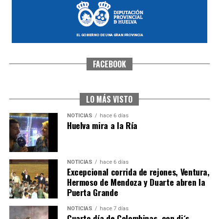
FACEBOOK
SEXTA CORRIDA DE LAS FIESTAS COLOMBINAS
2026
hace 5 días
·
Huelvatv
LO MÁS VISTO
NOTICIAS
hace 6 días
Huelva mira a la Ría
NOTICIAS
hace 6 días
Excepcional corrida de rejones, Ventura,
Hermoso de Mendoza y Duarte abren la
Puerta Grande
6º DÍA DE LAS FIESTAS COLOMBINAS 2026
NOTICIAS
hace 7 días
hace 5 días
·
Huelvatv
Cuarto día de Colombinas, con dj´s