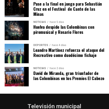
Pase a la final en juego para Sebastián
SEXTA CORRIDA DE LAS FIESTAS COLOMBINAS
Cruz en el Festival de Cante de las
Minas
2026
hace 5 días
·
Huelvatv
NOTICIAS
hace 5 días
Huelva despide las Colombinas con
piromusical y Rosario Flores
DEPORTES
hace 4 días
Leandro Martínez refuerza el ataque del
Recreativo como duodécimo fichaje
NOTICIAS
hace 2 días
David de Miranda, gran triunfador de
las Colombinas en los Premios El Cabezo
Televisión municipal