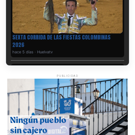
6º DÍA DE LAS FIESTAS COLOMBINAS 2026
hace 5 días
·
Huelvatv
PUBLICIDAD
QUINTA CORRIDA DE LAS FIESTAS COLOMBINAS
2026
hace 6 días
·
Huelvatv