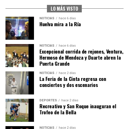
2026
hace 1 semana
·
Huelvatv
LO MÁS VISTO
NOTICIAS
hace 6 días
Huelva mira a la Ría
NOTICIAS
hace 6 días
Excepcional corrida de rejones, Ventura,
Hermoso de Mendoza y Duarte abren la
Puerta Grande
4º DÍA DE LAS FIESTAS COLOMBINAS 2026
NOTICIAS
hace 2 días
hace 1 semana
·
Huelvatv
La Feria de la Cinta regresa con
conciertos y dos escenarios
DEPORTES
hace 2 días
Recreativo y San Roque inauguran el
Trofeo de la Bella
NOTICIAS
hace 2 días