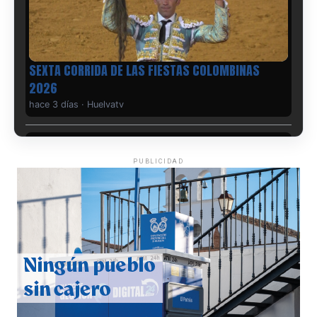
6º DÍA DE LAS FIESTAS COLOMBINAS 2026
hace 3 días
·
Huelvatv
PUBLICIDAD
QUINTA CORRIDA DE LAS FIESTAS COLOMBINAS
2026
hace 4 días
·
Huelvatv