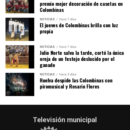
SEXTA CORRIDA DE LAS FIESTAS COLOMBINAS
premio mejor decoración de casetas en
Colombinas
2026
hace 3 días
·
Huelvatv
NOTICIAS
hace 7 días
El jueves de Colombinas brilla con luz
propia
NOTICIAS
hace 7 días
Julio Norte salva la tarde, cortó la única
oreja de un festejo deslucido por el
ganado
NOTICIAS
hace 3 días
Huelva despide las Colombinas con
piromusical y Rosario Flores
Televisión municipal