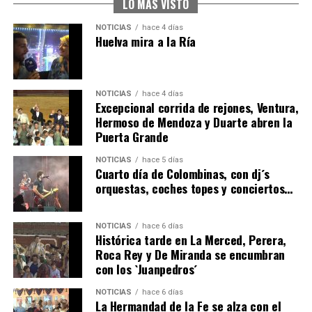
hace 5 días
·
Huelvatv
LO MÁS VISTO
NOTICIAS
hace 4 días
Huelva mira a la Ría
NOTICIAS
hace 4 días
Excepcional corrida de rejones, Ventura,
Hermoso de Mendoza y Duarte abren la
Puerta Grande
4º DÍA DE LAS FIESTAS COLOMBINAS 2026
NOTICIAS
hace 5 días
hace 5 días
·
Huelvatv
Cuarto día de Colombinas, con dj´s
orquestas, coches topes y conciertos…
NOTICIAS
hace 6 días
Histórica tarde en La Merced, Perera,
Roca Rey y De Miranda se encumbran
con los `Juanpedros´
NOTICIAS
hace 6 días
La Hermandad de la Fe se alza con el