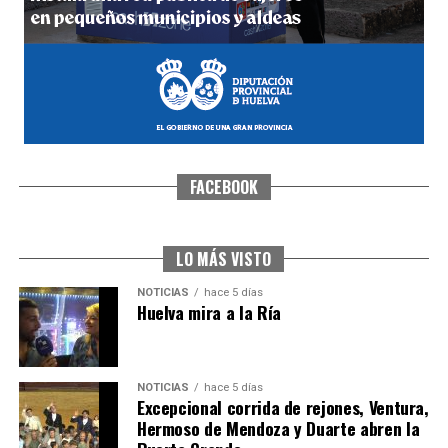
FACEBOOK
CUARTA CORRIDA DE LAS FIESTAS COLOMBINAS
2026
hace 6 días
·
Huelvatv
LO MÁS VISTO
NOTICIAS
hace 5 días
Huelva mira a la Ría
NOTICIAS
hace 5 días
Excepcional corrida de rejones, Ventura,
Hermoso de Mendoza y Duarte abren la