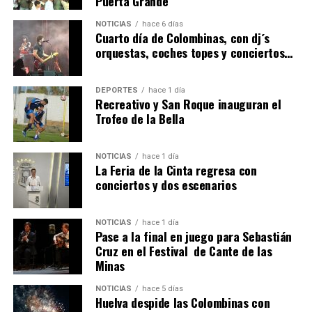
Puerta Grande
4º DÍA DE LAS FIESTAS COLOMBINAS 2026
NOTICIAS
hace 6 días
hace 7 días
·
Huelvatv
Cuarto día de Colombinas, con dj´s
orquestas, coches topes y conciertos…
DEPORTES
hace 1 día
Recreativo y San Roque inauguran el
Trofeo de la Bella
NOTICIAS
hace 1 día
La Feria de la Cinta regresa con
SEXTA CORRIDA DE LAS FIESTAS COLOMBINAS
conciertos y dos escenarios
2026
hace 4 días
·
Huelvatv
NOTICIAS
hace 1 día
Pase a la final en juego para Sebastián
Cruz en el Festival de Cante de las
Minas
NOTICIAS
hace 5 días
Huelva despide las Colombinas con