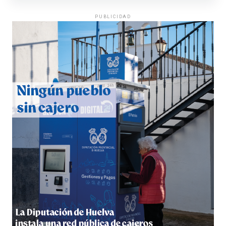
PUBLICIDAD
QUINTA CORRIDA DE LAS FIESTAS COLOMBINAS
2026
hace 5 días
·
Huelvatv
5º DÍA DE LAS FIESTAS COLOMBINAS 2026
hace 6 días
·
Huelvatv