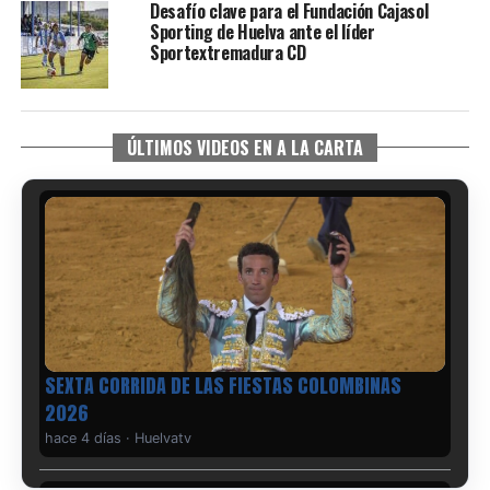
Desafío clave para el Fundación Cajasol
Sporting de Huelva ante el líder
Sportextremadura CD
ÚLTIMOS VIDEOS EN A LA CARTA
6º DÍA DE LAS FIESTAS COLOMBINAS 2026
hace 5 días
·
Huelvatv