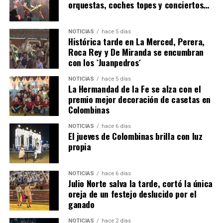
orquestas, coches topes y conciertos…
NOTICIAS
hace 5 días
Histórica tarde en La Merced, Perera,
Roca Rey y De Miranda se encumbran
con los `Juanpedros´
NOTICIAS
hace 5 días
La Hermandad de la Fe se alza con el
QUINTA CORRIDA DE LAS FIESTAS COLOMBINAS
premio mejor decoración de casetas en
Colombinas
2026
hace 3 días
·
Huelvatv
NOTICIAS
hace 6 días
El jueves de Colombinas brilla con luz
propia
NOTICIAS
hace 6 días
Julio Norte salva la tarde, cortó la única
oreja de un festejo deslucido por el
ganado
NOTICIAS
hace 2 días