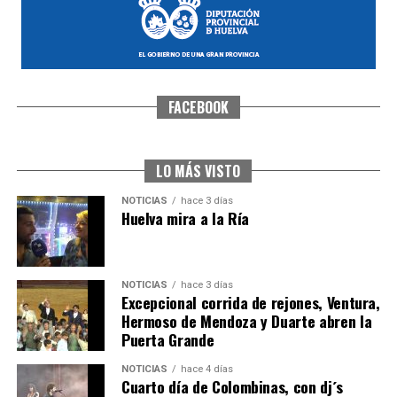
FACEBOOK
SEXTA CORRIDA DE LAS FIESTAS COLOMBINAS
2026
hace 2 días
·
Huelvatv
LO MÁS VISTO
NOTICIAS
hace 3 días
Huelva mira a la Ría
NOTICIAS
hace 3 días
Excepcional corrida de rejones, Ventura,
Hermoso de Mendoza y Duarte abren la
Puerta Grande
6º DÍA DE LAS FIESTAS COLOMBINAS 2026
NOTICIAS
hace 4 días
hace 3 días
·
Huelvatv
Cuarto día de Colombinas, con dj´s