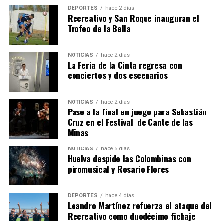
DEPORTES
hace 2 días
Recreativo y San Roque inauguran el
Trofeo de la Bella
NOTICIAS
hace 2 días
La Feria de la Cinta regresa con
QUINTA CORRIDA DE LAS FIESTAS COLOMBINAS
conciertos y dos escenarios
2026
hace 6 días
·
Huelvatv
NOTICIAS
hace 2 días
Pase a la final en juego para Sebastián
Cruz en el Festival de Cante de las
Minas
NOTICIAS
hace 5 días
Huelva despide las Colombinas con
piromusical y Rosario Flores
DEPORTES
hace 4 días
Leandro Martínez refuerza el ataque del
Recreativo como duodécimo fichaje