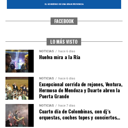
FACEBOOK
SEXTA CORRIDA DE LAS FIESTAS COLOMBINAS
2026
hace 5 días
·
Huelvatv
LO MÁS VISTO
NOTICIAS
hace 6 días
Huelva mira a la Ría
NOTICIAS
hace 6 días
Excepcional corrida de rejones, Ventura,
Hermoso de Mendoza y Duarte abren la
Puerta Grande
6º DÍA DE LAS FIESTAS COLOMBINAS 2026
NOTICIAS
hace 7 días
hace 5 días
·
Huelvatv
Cuarto día de Colombinas, con dj´s
orquestas, coches topes y conciertos…