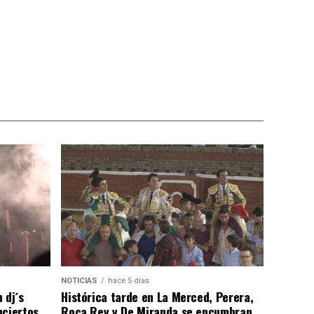
NOTICIAS
hace 5 días
 dj´s
Histórica tarde en La Merced, Perera,
nciertos…
Roca Rey y De Miranda se encumbran