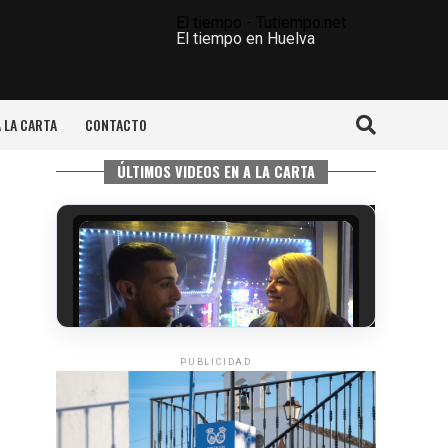
El tiempo - Tutiempo.net
El tiempo en Huelva
A LA CARTA
CONTACTO
ÚLTIMOS VIDEOS EN A LA CARTA
PUBLICIDAD
5º DÍA DE LAS FIESTAS COLOMBINAS
2026
hace 3 días
·
Huelvatv