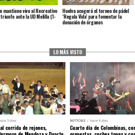
ín mantiene vivo al Recreativo
Huelva acogerá el torneo de pádel
triunfo ante la UD Melilla (1-
‘Regala Vida’ para fomentar la
donación de órganos
LO MÁS VISTO
hace 3 días
NOTICIAS
hace 4 días
al corrida de rejones,
Cuarto día de Colombinas, con
Hermoso de Mendoza y Duarte
orquestas, coches topes y co