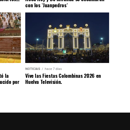
con los `Juanpedros´
NOTICIAS
hace 7 días
tó la
Vive las Fiestas Colombinas 2026 en
lucido por
Huelva Televisión.