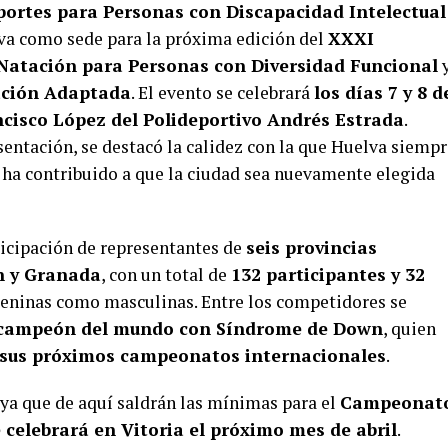
ortes para Personas con Discapacidad Intelectual
va como sede para la próxima edición del
XXXI
atación para Personas con Diversidad Funcional
y
ación Adaptada
. El evento se celebrará
los días 7 y 8 d
ncisco López del Polideportivo Andrés Estrada
.
sentación, se destacó la calidez con la que Huelva siemp
e ha contribuido a que la ciudad sea nuevamente elegida
ticipación de representantes de
seis provincias
n y Granada
, con un total de
132 participantes y 32
meninas como masculinas. Entre los competidores se
campeón del mundo con Síndrome de Down
, quien
sus próximos campeonatos internacionales
.
 ya que de aquí saldrán las mínimas para el
Campeonat
e celebrará en Vitoria el próximo mes de abril
.