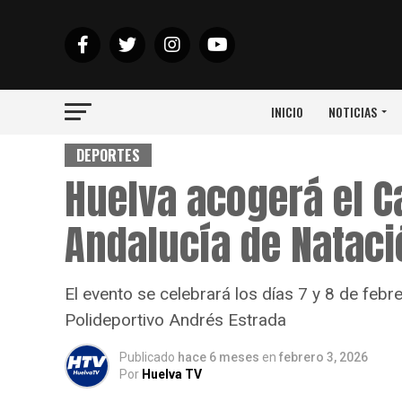
INICIO
NOTICIAS
DEPORTES
Huelva acogerá el 
Andalucía de Natac
El evento se celebrará los días 7 y 8 de febr
Polideportivo Andrés Estrada
Publicado
hace 6 meses
en
febrero 3, 2026
Por
Huelva TV