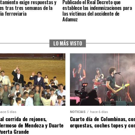
ntamiento exige respuestas y
Publicado el Real Decreto que
es tras tres semanas de la
establece las indemnizaciones para
ia ferroviaria
las víctimas del accidente de
Adamuz
LO MÁS VISTO
hace 5 días
NOTICIAS
hace 6 días
al corrida de rejones,
Cuarto día de Colombinas, con
Hermoso de Mendoza y Duarte
orquestas, coches topes y co
Puerta Grande