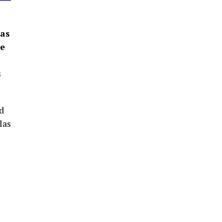
4º DÍA DE LAS FIESTAS COLOMBINAS
2026
hace 6 días
·
Huelvatv
las
de
s
ad
las
SEXTA CORRIDA DE LAS FIESTAS
COLOMBINAS 2026
hace 4 días
·
Huelvatv