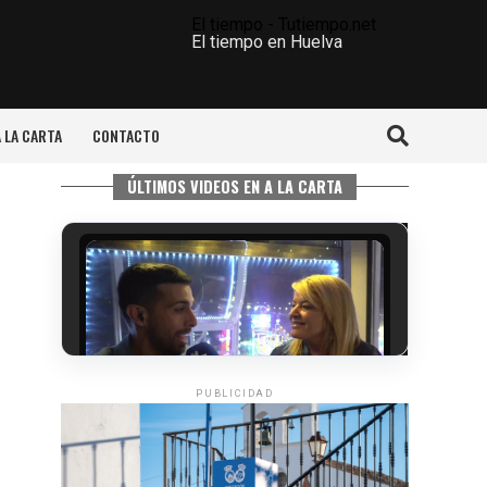
El tiempo - Tutiempo.net
El tiempo en Huelva
A LA CARTA
CONTACTO
ÚLTIMOS VIDEOS EN A LA CARTA
PUBLICIDAD
5º DÍA DE LAS FIESTAS COLOMBINAS
2026
hace 5 días
·
Huelvatv