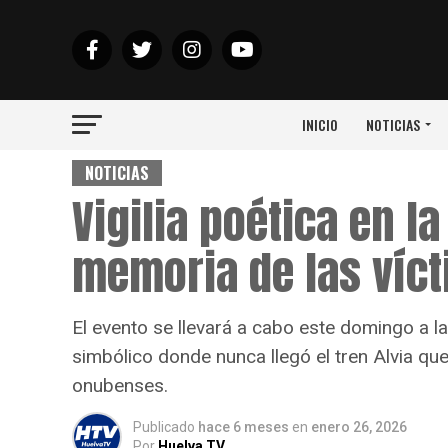
INICIO
NOTICIAS
NOTICIAS
Vigilia poética en l
memoria de las víc
El evento se llevará a cabo este domingo a las
simbólico donde nunca llegó el tren Alvia qu
onubenses.
Publicado
hace 6 meses
en
enero 26, 2026
Por
Huelva TV