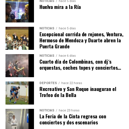
NOTICIAS
hace 5 días
Huelva mira a la Ría
NOTICIAS
hace 5 días
Excepcional corrida de rejones, Ventura,
Hermoso de Mendoza y Duarte abren la
Puerta Grande
4º DÍA DE LAS FIESTAS COLOMBINAS 2026
NOTICIAS
hace 6 días
hace 6 días
·
Huelvatv
Cuarto día de Colombinas, con dj´s
orquestas, coches topes y conciertos…
DEPORTES
hace 22 horas
Recreativo y San Roque inauguran el
Trofeo de la Bella
NOTICIAS
hace 23 horas
La Feria de la Cinta regresa con
SEXTA CORRIDA DE LAS FIESTAS COLOMBINAS
conciertos y dos escenarios