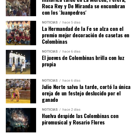
Roca Rey y De Miranda se encumbran
con los `Juanpedros´
NOTICIAS
hace 5 días
La Hermandad de la Fe se alza con el
QUINTA CORRIDA DE LAS FIESTAS COLOMBINAS
premio mejor decoración de casetas en
Colombinas
2026
hace 3 días
·
Huelvatv
NOTICIAS
hace 6 días
El jueves de Colombinas brilla con luz
propia
NOTICIAS
hace 6 días
Julio Norte salva la tarde, cortó la única
oreja de un festejo deslucido por el
ganado
NOTICIAS
hace 2 días
Huelva despide las Colombinas con
piromusical y Rosario Flores