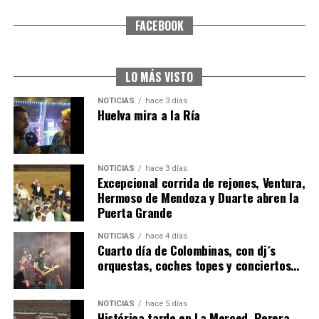
FACEBOOK
SEXTA CORRIDA DE LAS FIESTAS COLOMBINAS
2026
hace 2 días
·
Huelvatv
LO MÁS VISTO
NOTICIAS
hace 3 días
Huelva mira a la Ría
NOTICIAS
hace 3 días
Excepcional corrida de rejones, Ventura,
Hermoso de Mendoza y Duarte abren la
Puerta Grande
6º DÍA DE LAS FIESTAS COLOMBINAS 2026
NOTICIAS
hace 4 días
hace 3 días
·
Huelvatv
Cuarto día de Colombinas, con dj´s
orquestas, coches topes y conciertos…
NOTICIAS
hace 5 días
Histórica tarde en La Merced, Perera,