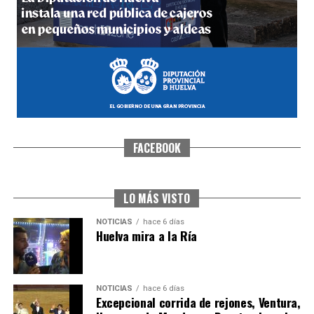
hace 1 semana
·
Huelvatv
FACEBOOK
SEXTA CORRIDA DE LAS FIESTAS COLOMBINAS
2026
hace 5 días
·
Huelvatv
LO MÁS VISTO
NOTICIAS
hace 6 días
Huelva mira a la Ría
NOTICIAS
hace 6 días
Excepcional corrida de rejones, Ventura,