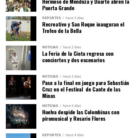
Hermoso de Mendoza y Duarte abren la
Puerta Grande
6º DÍA DE LAS FIESTAS COLOMBINAS 2026
DEPORTES
hace 2 días
hace 5 días
·
Huelvatv
Recreativo y San Roque inauguran el
Trofeo de la Bella
NOTICIAS
hace 2 días
La Feria de la Cinta regresa con
conciertos y dos escenarios
NOTICIAS
hace 2 días
Pase a la final en juego para Sebastián
QUINTA CORRIDA DE LAS FIESTAS COLOMBINAS
Cruz en el Festival de Cante de las
Minas
2026
hace 6 días
·
Huelvatv
NOTICIAS
hace 5 días
Huelva despide las Colombinas con
piromusical y Rosario Flores
DEPORTES
hace 4 días