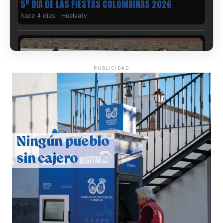
5º DÍA DE LAS FIESTAS COLOMBINAS 2026
hace 4 días
·
Huelvatv
PUBLICIDAD
CUARTA CORRIDA DE LAS FIESTAS COLOMBINAS
2026
hace 5 días
·
Huelvatv