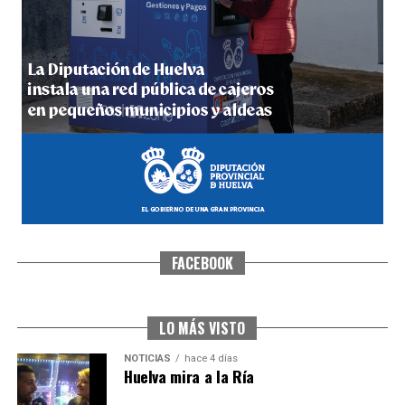
4º DÍA DE LAS FIESTAS COLOMBINAS 2026
hace 5 días
·
Huelvatv
FACEBOOK
SEXTA CORRIDA DE LAS FIESTAS COLOMBINAS
2026
hace 3 días
·
Huelvatv
LO MÁS VISTO
NOTICIAS
hace 4 días
Huelva mira a la Ría