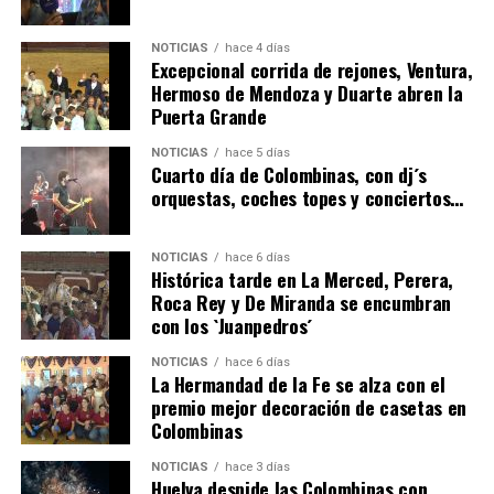
NOTICIAS
hace 4 días
Excepcional corrida de rejones, Ventura,
Hermoso de Mendoza y Duarte abren la
Puerta Grande
6º DÍA DE LAS FIESTAS COLOMBINAS 2026
NOTICIAS
hace 5 días
hace 3 días
·
Huelvatv
Cuarto día de Colombinas, con dj´s
orquestas, coches topes y conciertos…
NOTICIAS
hace 6 días
Histórica tarde en La Merced, Perera,
Roca Rey y De Miranda se encumbran
con los `Juanpedros´
NOTICIAS
hace 6 días
La Hermandad de la Fe se alza con el
QUINTA CORRIDA DE LAS FIESTAS COLOMBINAS
premio mejor decoración de casetas en
Colombinas
2026
hace 4 días
·
Huelvatv
NOTICIAS
hace 3 días
Huelva despide las Colombinas con