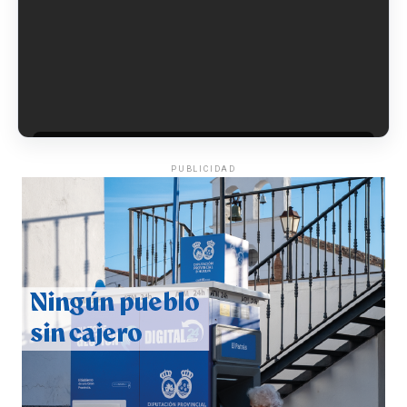
6º DÍA DE LAS FIESTAS COLOMBINAS 2026
hace 6 días
·
Huelvatv
PUBLICIDAD
QUINTA CORRIDA DE LAS FIESTAS COLOMBINAS
2026
hace 7 días
·
Huelvatv