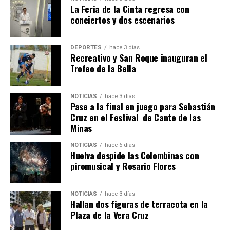
La Feria de la Cinta regresa con
conciertos y dos escenarios
DEPORTES
hace 3 días
Recreativo y San Roque inauguran el
Trofeo de la Bella
4º DÍA DE LAS FIESTAS COLOMBINAS 2026
NOTICIAS
hace 3 días
hace 1 semana
·
Huelvatv
Pase a la final en juego para Sebastián
Cruz en el Festival de Cante de las
Minas
NOTICIAS
hace 6 días
Huelva despide las Colombinas con
piromusical y Rosario Flores
NOTICIAS
hace 3 días
Hallan dos figuras de terracota en la
SEXTA CORRIDA DE LAS FIESTAS COLOMBINAS
Plaza de la Vera Cruz
2026