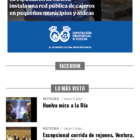
hace 6 días
·
Huelvatv
FACEBOOK
SEXTA CORRIDA DE LAS FIESTAS COLOMBINAS
2026
hace 3 días
·
Huelvatv
LO MÁS VISTO
NOTICIAS
hace 5 días
Huelva mira a la Ría
NOTICIAS
hace 5 días
Excepcional corrida de rejones, Ventura,