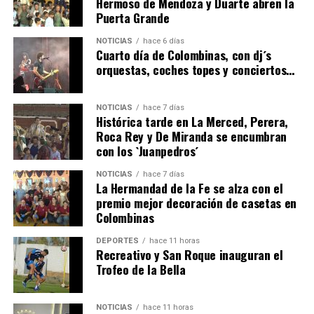
Hermoso de Mendoza y Duarte abren la
Puerta Grande
6º DÍA DE LAS FIESTAS COLOMBINAS 2026
NOTICIAS
hace 6 días
hace 4 días
·
Huelvatv
Cuarto día de Colombinas, con dj´s
orquestas, coches topes y conciertos…
NOTICIAS
hace 7 días
Histórica tarde en La Merced, Perera,
Roca Rey y De Miranda se encumbran
con los `Juanpedros´
NOTICIAS
hace 7 días
La Hermandad de la Fe se alza con el
QUINTA CORRIDA DE LAS FIESTAS COLOMBINAS
premio mejor decoración de casetas en
Colombinas
2026
hace 4 días
·
Huelvatv
DEPORTES
hace 11 horas
Recreativo y San Roque inauguran el
Trofeo de la Bella
NOTICIAS
hace 11 horas