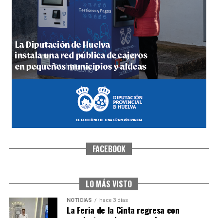
4º DÍA DE LAS FIESTAS COLOMBINAS 2026
hace 1 semana
·
Huelvatv
FACEBOOK
SEXTA CORRIDA DE LAS FIESTAS COLOMBINAS
2026
hace 6 días
·
Huelvatv
LO MÁS VISTO
NOTICIAS
hace 3 días
La Feria de la Cinta regresa con