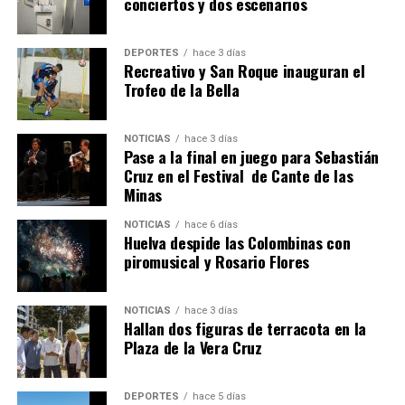
conciertos y dos escenarios
DEPORTES
hace 3 días
Recreativo y San Roque inauguran el
Trofeo de la Bella
6º DÍA DE LAS FIESTAS COLOMBINAS 2026
NOTICIAS
hace 3 días
hace 6 días
·
Huelvatv
Pase a la final en juego para Sebastián
Cruz en el Festival de Cante de las
Minas
NOTICIAS
hace 6 días
Huelva despide las Colombinas con
piromusical y Rosario Flores
NOTICIAS
hace 3 días
Hallan dos figuras de terracota en la
QUINTA CORRIDA DE LAS FIESTAS COLOMBINAS
Plaza de la Vera Cruz
2026
hace 1 semana
·
Huelvatv
DEPORTES
hace 5 días