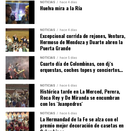
NOTICIAS
hace 4 días
Huelva mira a la Ría
NOTICIAS
hace 4 días
Excepcional corrida de rejones, Ventura,
Hermoso de Mendoza y Duarte abren la
Puerta Grande
6º DÍA DE LAS FIESTAS COLOMBINAS 2026
NOTICIAS
hace 5 días
hace 4 días
·
Huelvatv
Cuarto día de Colombinas, con dj´s
orquestas, coches topes y conciertos…
NOTICIAS
hace 6 días
Histórica tarde en La Merced, Perera,
Roca Rey y De Miranda se encumbran
con los `Juanpedros´
NOTICIAS
hace 6 días
La Hermandad de la Fe se alza con el
QUINTA CORRIDA DE LAS FIESTAS COLOMBINAS
premio mejor decoración de casetas en