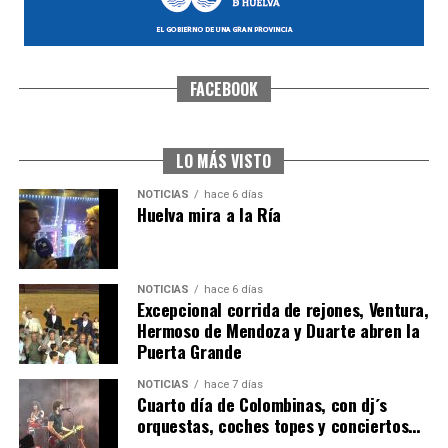
FACEBOOK
SEXTA CORRIDA DE LAS FIESTAS COLOMBINAS
2026
hace 5 días
·
Huelvatv
LO MÁS VISTO
NOTICIAS
hace 6 días
Huelva mira a la Ría
NOTICIAS
hace 6 días
Excepcional corrida de rejones, Ventura,
Hermoso de Mendoza y Duarte abren la
Puerta Grande
6º DÍA DE LAS FIESTAS COLOMBINAS 2026
NOTICIAS
hace 7 días
hace 5 días
·
Huelvatv
Cuarto día de Colombinas, con dj´s
orquestas, coches topes y conciertos…