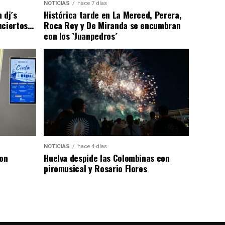
NOTICIAS
hace 7 días
 dj´s
Histórica tarde en La Merced, Perera,
nciertos…
Roca Rey y De Miranda se encumbran
con los `Juanpedros´
NOTICIAS
hace 4 días
con
Huelva despide las Colombinas con
piromusical y Rosario Flores