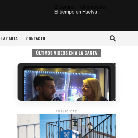
El tiempo - Tutiempo.net
El tiempo en Huelva
A LA CARTA
CONTACTO
ÚLTIMOS VIDEOS EN A LA CARTA
PUBLICIDAD
5º DÍA DE LAS FIESTAS COLOMBINAS
2026
hace 5 días
·
Huelvatv