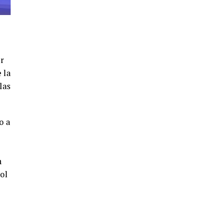
4º DÍA DE LAS FIESTAS COLOMBINAS
2026
hace 6 días
·
Huelvatv
r
 la
las
o a
SEXTA CORRIDA DE LAS FIESTAS
COLOMBINAS 2026
hace 4 días
·
Huelvatv
n
ol