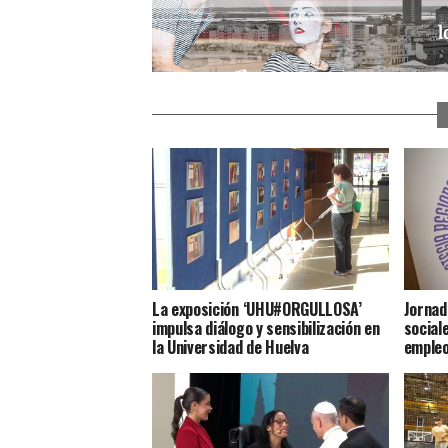
La exposición ‘UHU#ORGULLOSA’
Jornad
impulsa diálogo y sensibilización en
social
la Universidad de Huelva
emple