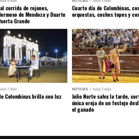
hace 4 días
NOTICIAS
hace 5 días
al corrida de rejones,
Cuarto día de Colombinas, con
Hermoso de Mendoza y Duarte
orquestas, coches topes y co
Puerta Grande
hace 7 días
NOTICIAS
hace 7 días
de Colombinas brilla con luz
Julio Norte salva la tarde, cor
única oreja de un festejo des
el ganado