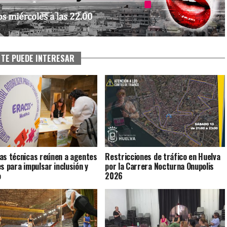
TE PUEDE INTERESAR
as técnicas reúnen a agentes
Restricciones de tráfico en Huelva
es para impulsar inclusión y
por la Carrera Nocturna Onupolis
o
2026