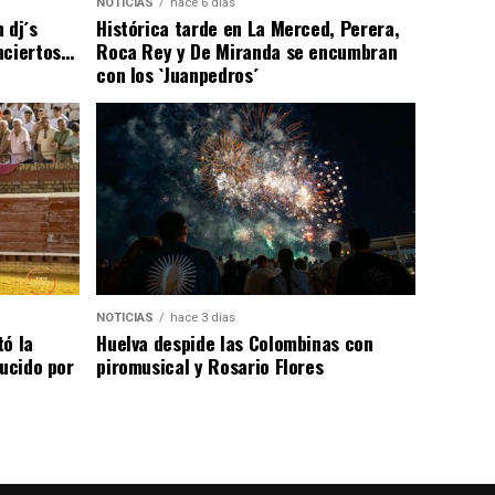
NOTICIAS
hace 6 días
 dj´s
Histórica tarde en La Merced, Perera,
nciertos…
Roca Rey y De Miranda se encumbran
con los `Juanpedros´
NOTICIAS
hace 3 días
tó la
Huelva despide las Colombinas con
lucido por
piromusical y Rosario Flores