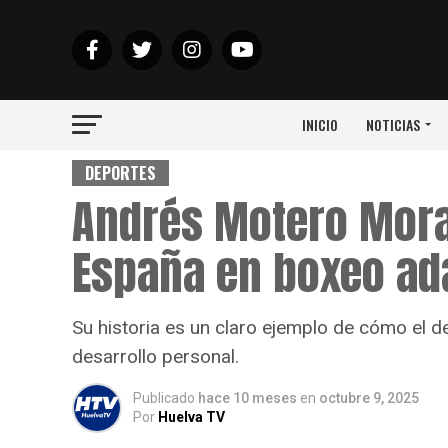
INICIO
NOTICIAS
DEPORTES
Andrés Motero Mora
España en boxeo ad
Su historia es un claro ejemplo de cómo el d
desarrollo personal.
Publicado
hace 10 meses
en
octubre 9, 2025
Por
Huelva TV