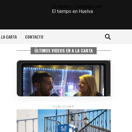
El tiempo - Tutiempo.net
El tiempo en Huelva
A LA CARTA
CONTACTO
ÚLTIMOS VIDEOS EN A LA CARTA
PUBLICIDAD
5º DÍA DE LAS FIESTAS COLOMBINAS
2026
hace 4 días
·
Huelvatv