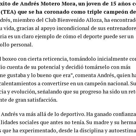
éxito de Andrés Motero Mora, un joven de 15 años 
a (TEA) que se ha coronado como triple campeón de
rés, miembro del Club Bienvenido Alloza, ha encontrad
u vida, gracias al apoyo incondicional de sus entrenador
oria es un claro ejemplo de cómo el deporte puede ser un
ollo personal.
 boxeo con cierta reticencia, tomándolo inicialmente c
dio cuenta de su potencial y decidió tomárselo con más
 me gustaba y lo bueno que era”, comenta Andrés, quien h
calentamientos a convertirse en un campeón nacional. S
ia y evolución, señalando que su progreso ha sido un ret
nte de gran satisfacción.
e Andrés va más allá de lo deportivo. Ha ganado confianza
lidades sociales que antes no tenía. Su madre y su herm
 que ha experimentado, desde la disciplina y autoestim