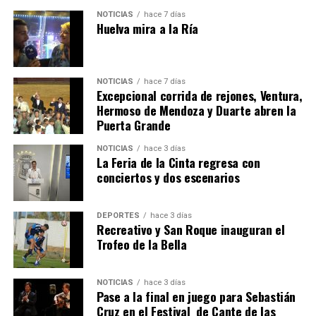
NOTICIAS
hace 7 días
Huelva mira a la Ría
NOTICIAS
hace 7 días
Excepcional corrida de rejones, Ventura,
Hermoso de Mendoza y Duarte abren la
Puerta Grande
4º DÍA DE LAS FIESTAS COLOMBINAS 2026
NOTICIAS
hace 3 días
hace 1 semana
·
Huelvatv
La Feria de la Cinta regresa con
conciertos y dos escenarios
DEPORTES
hace 3 días
Recreativo y San Roque inauguran el
Trofeo de la Bella
NOTICIAS
hace 3 días
Pase a la final en juego para Sebastián
SEXTA CORRIDA DE LAS FIESTAS COLOMBINAS
Cruz en el Festival de Cante de las