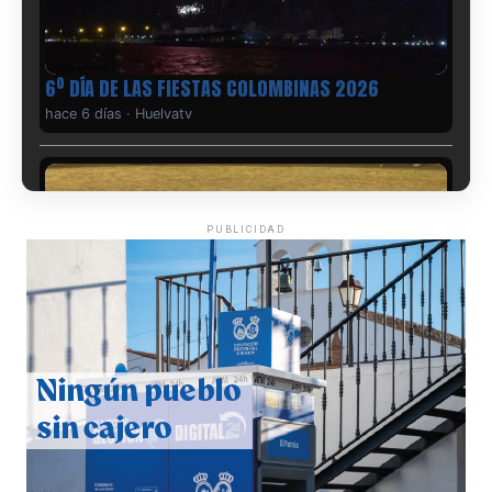
6º DÍA DE LAS FIESTAS COLOMBINAS 2026
hace 6 días
·
Huelvatv
PUBLICIDAD
QUINTA CORRIDA DE LAS FIESTAS COLOMBINAS
2026
hace 7 días
·
Huelvatv