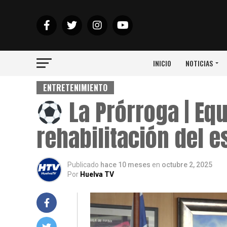
INICIO
NOTICIAS
ENTRETENIMIENTO
La Prórroga | Eq
rehabilitación del e
Publicado
hace 10 meses
en
octubre 2, 2025
Por
Huelva TV