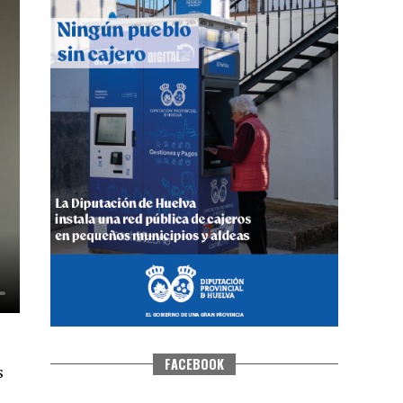
QUINTA CORRIDA DE LAS FIESTAS
COLOMBINAS 2026
hace 5 días
·
Huelvatv
FACEBOOK
s