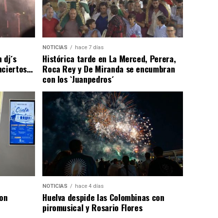
NOTICIAS
hace 7 días
 dj´s
Histórica tarde en La Merced, Perera,
nciertos…
Roca Rey y De Miranda se encumbran
con los `Juanpedros´
NOTICIAS
hace 4 días
con
Huelva despide las Colombinas con
piromusical y Rosario Flores