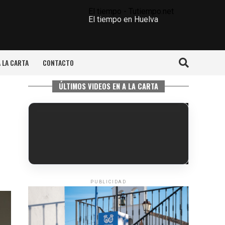
El tiempo - Tutiempo.net
El tiempo en Huelva
A LA CARTA
CONTACTO
ÚLTIMOS VIDEOS EN A LA CARTA
PUBLICIDAD
6º DÍA DE LAS FIESTAS COLOMBINAS
2026
hace 4 días
·
Huelvatv