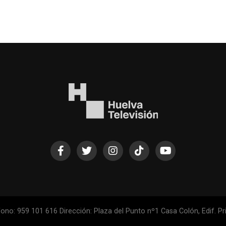
ono: 959 101 616 Dirección: Plaza del Punto nº1 Casa Colón, Edif. Pri