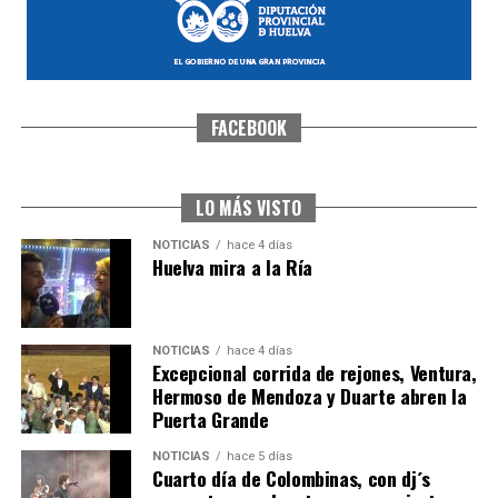
FACEBOOK
SEXTA CORRIDA DE LAS FIESTAS COLOMBINAS
2026
hace 3 días
·
Huelvatv
LO MÁS VISTO
NOTICIAS
hace 4 días
Huelva mira a la Ría
NOTICIAS
hace 4 días
Excepcional corrida de rejones, Ventura,
Hermoso de Mendoza y Duarte abren la
Puerta Grande
6º DÍA DE LAS FIESTAS COLOMBINAS 2026
NOTICIAS
hace 5 días
hace 3 días
·
Huelvatv
Cuarto día de Colombinas, con dj´s