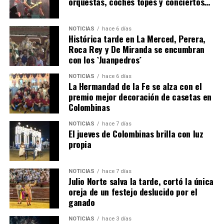
orquestas, coches topes y conciertos…
NOTICIAS
hace 6 días
Histórica tarde en La Merced, Perera,
Roca Rey y De Miranda se encumbran
con los `Juanpedros´
NOTICIAS
hace 6 días
La Hermandad de la Fe se alza con el
QUINTA CORRIDA DE LAS FIESTAS COLOMBINAS
premio mejor decoración de casetas en
Colombinas
2026
hace 4 días
·
Huelvatv
NOTICIAS
hace 7 días
El jueves de Colombinas brilla con luz
propia
NOTICIAS
hace 7 días
Julio Norte salva la tarde, cortó la única
oreja de un festejo deslucido por el
ganado
NOTICIAS
hace 3 días