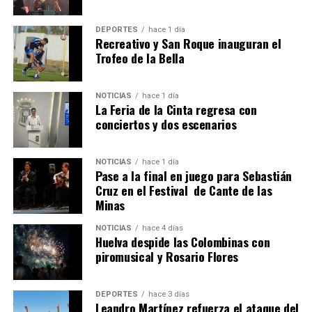
DEPORTES
hace 1 día
Recreativo y San Roque inauguran el
Trofeo de la Bella
NOTICIAS
hace 1 día
La Feria de la Cinta regresa con
QUINTA CORRIDA DE LAS FIESTAS COLOMBINAS
conciertos y dos escenarios
2026
hace 5 días
·
Huelvatv
NOTICIAS
hace 1 día
Pase a la final en juego para Sebastián
Cruz en el Festival de Cante de las
Minas
NOTICIAS
hace 4 días
Huelva despide las Colombinas con
piromusical y Rosario Flores
DEPORTES
hace 3 días
Leandro Martínez refuerza el ataque del