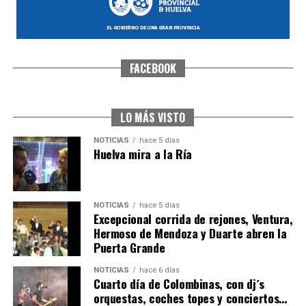
FACEBOOK
SEXTA CORRIDA DE LAS FIESTAS COLOMBINAS
2026
hace 4 días
·
Huelvatv
LO MÁS VISTO
NOTICIAS
hace 5 días
Huelva mira a la Ría
NOTICIAS
hace 5 días
Excepcional corrida de rejones, Ventura,
Hermoso de Mendoza y Duarte abren la
Puerta Grande
6º DÍA DE LAS FIESTAS COLOMBINAS 2026
NOTICIAS
hace 6 días
hace 4 días
·
Huelvatv
Cuarto día de Colombinas, con dj´s
orquestas, coches topes y conciertos…