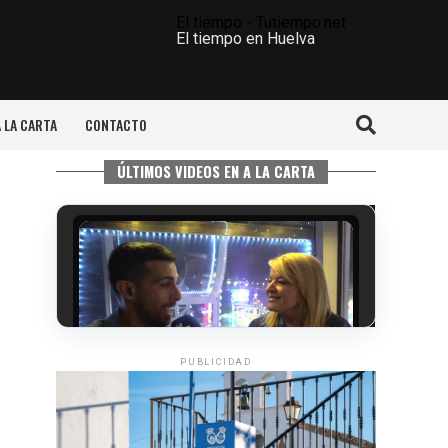
El tiempo - Tutiempo.net
El tiempo en Huelva
A LA CARTA
CONTACTO
ÚLTIMOS VIDEOS EN A LA CARTA
PUBLICIDAD
5º DÍA DE LAS FIESTAS COLOMBINAS
2026
hace 3 días
·
Huelvatv