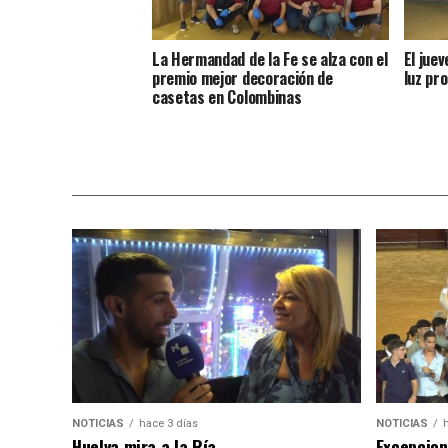
La Hermandad de la Fe se alza con el
El jue
premio mejor decoración de
luz pro
casetas en Colombinas
NOTICIAS
hace 3 días
NOTICIAS
Huelva mira a la Ría
Excepcion