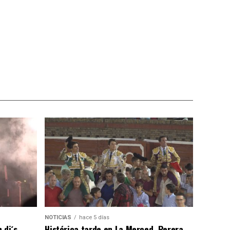
NOTICIAS
hace 5 días
 dj´s
Histórica tarde en La Merced, Perera,