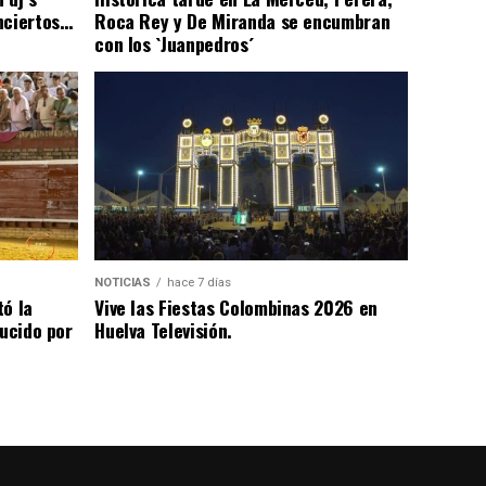
nciertos…
Roca Rey y De Miranda se encumbran
con los `Juanpedros´
NOTICIAS
hace 7 días
tó la
Vive las Fiestas Colombinas 2026 en
lucido por
Huelva Televisión.