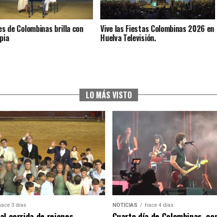
ves de Colombinas brilla con
Vive las Fiestas Colombinas 2026 en
pia
Huelva Televisión.
LO MÁS VISTO
hace 3 días
NOTICIAS
hace 4 días
al corrida de rejones,
Cuarto día de Colombinas, con