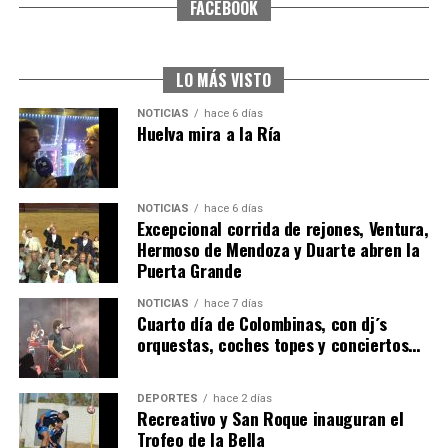
FACEBOOK
SEXTA CORRIDA DE LAS FIESTAS COLOMBINAS
2026
hace 5 días
·
Huelvatv
LO MÁS VISTO
NOTICIAS
hace 6 días
Huelva mira a la Ría
NOTICIAS
hace 6 días
Excepcional corrida de rejones, Ventura,
Hermoso de Mendoza y Duarte abren la
Puerta Grande
6º DÍA DE LAS FIESTAS COLOMBINAS 2026
NOTICIAS
hace 7 días
hace 5 días
·
Huelvatv
Cuarto día de Colombinas, con dj´s
orquestas, coches topes y conciertos…
DEPORTES
hace 2 días
Recreativo y San Roque inauguran el
Trofeo de la Bella