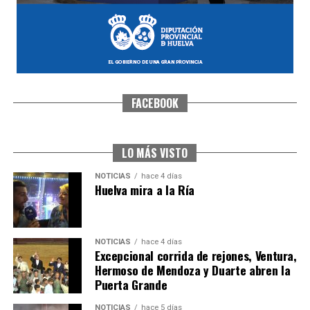
FACEBOOK
SEXTA CORRIDA DE LAS FIESTAS COLOMBINAS
2026
hace 2 días
·
Huelvatv
LO MÁS VISTO
NOTICIAS
hace 4 días
Huelva mira a la Ría
NOTICIAS
hace 4 días
Excepcional corrida de rejones, Ventura,
Hermoso de Mendoza y Duarte abren la
Puerta Grande
6º DÍA DE LAS FIESTAS COLOMBINAS 2026
NOTICIAS
hace 5 días