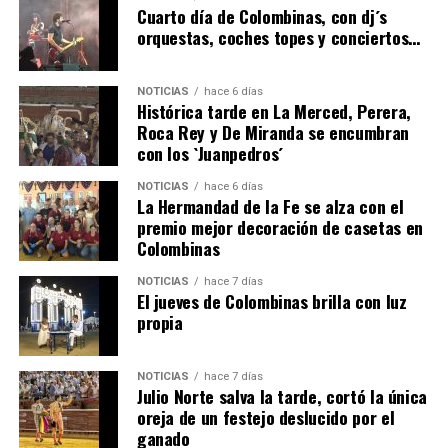
hace 3 días
·
Huelvatv
Cuarto día de Colombinas, con dj´s
orquestas, coches topes y conciertos…
NOTICIAS
hace 6 días
Histórica tarde en La Merced, Perera,
Roca Rey y De Miranda se encumbran
con los `Juanpedros´
NOTICIAS
hace 6 días
La Hermandad de la Fe se alza con el
QUINTA CORRIDA DE LAS FIESTAS COLOMBINAS
premio mejor decoración de casetas en
Colombinas
2026
hace 3 días
·
Huelvatv
NOTICIAS
hace 7 días
El jueves de Colombinas brilla con luz
propia
NOTICIAS
hace 7 días
Julio Norte salva la tarde, cortó la única
oreja de un festejo deslucido por el
ganado