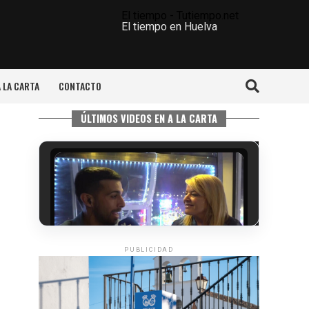
El tiempo - Tutiempo.net
El tiempo en Huelva
A LA CARTA
CONTACTO
ÚLTIMOS VIDEOS EN A LA CARTA
PUBLICIDAD
5º DÍA DE LAS FIESTAS COLOMBINAS
2026
hace 4 días
·
Huelvatv