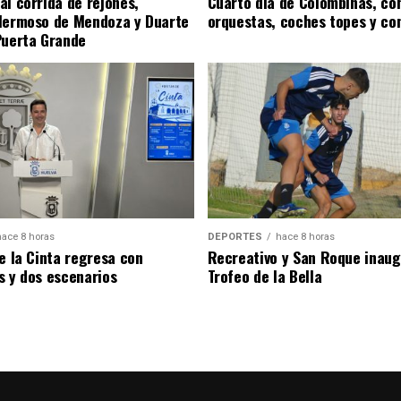
al corrida de rejones,
Cuarto día de Colombinas, con
Hermoso de Mendoza y Duarte
orquestas, coches topes y co
Puerta Grande
hace 8 horas
DEPORTES
hace 8 horas
de la Cinta regresa con
Recreativo y San Roque inaug
s y dos escenarios
Trofeo de la Bella