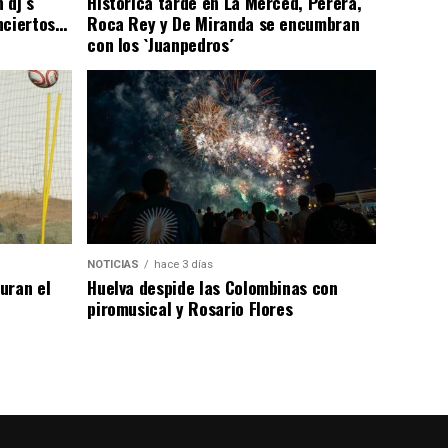
 dj´s
Histórica tarde en La Merced, Perera,
nciertos…
Roca Rey y De Miranda se encumbran
con los `Juanpedros´
NOTICIAS
hace 3 días
uran el
Huelva despide las Colombinas con
piromusical y Rosario Flores