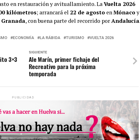
asto en restauración y avituallamiento. La
Vuelta 2026
00 kilómetros
; arrancará el
22 de agosto
en
Mónaco
y
n
Granada
, con buena parte del recorrido por
Andalucía
SMO
ECONOMÍA
LA RÁBIDA
TURISMO
VUELTA 2026
SIGUIENTE
ito 3×3
Ale Marín, primer fichaje del
Recreativo para la próxima
temporada
PUBLICIDAD