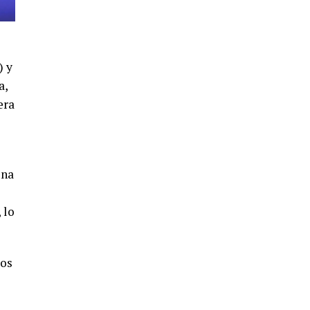
4º DÍA DE LAS FIESTAS COLOMBINAS
2026
hace 6 días
·
Huelvatv
) y
a,
era
una
SEXTA CORRIDA DE LAS FIESTAS
COLOMBINAS 2026
 lo
hace 3 días
·
Huelvatv
dos