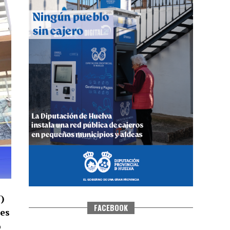
CUARTA CORRIDA DE LAS FIESTAS
COLOMBINAS 2026
hace 6 días
·
Huelvatv
U)
FACEBOOK
les
o