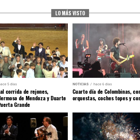
LO MÁS VISTO
hace 5 días
NOTICIAS
hace 6 días
al corrida de rejones,
Cuarto día de Colombinas, con
Hermoso de Mendoza y Duarte
orquestas, coches topes y co
Puerta Grande