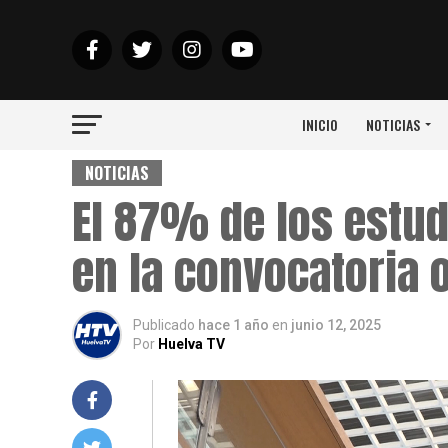
INICIO
NOTICIAS
NOTICIAS
El 87% de los estud
en la convocatoria 
Publicado
hace 1 año
en
junio 12, 2025
Por
Huelva TV