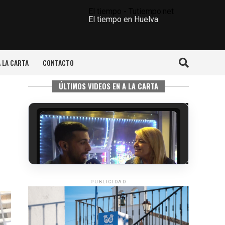
El tiempo - Tutiempo.net
El tiempo en Huelva
A LA CARTA
CONTACTO
ÚLTIMOS VIDEOS EN A LA CARTA
PUBLICIDAD
5º DÍA DE LAS FIESTAS COLOMBINAS
2026
hace 5 días
·
Huelvatv