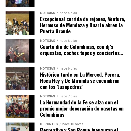
NOTICIAS
hace 4 días
Excepcional corrida de rejones, Ventura,
Hermoso de Mendoza y Duarte abren la
Puerta Grande
6º DÍA DE LAS FIESTAS COLOMBINAS 2026
NOTICIAS
hace 6 días
hace 4 días
·
Huelvatv
Cuarto día de Colombinas, con dj´s
orquestas, coches topes y conciertos…
NOTICIAS
hace 6 días
Histórica tarde en La Merced, Perera,
Roca Rey y De Miranda se encumbran
con los `Juanpedros´
NOTICIAS
hace 7 días
La Hermandad de la Fe se alza con el
QUINTA CORRIDA DE LAS FIESTAS COLOMBINAS
premio mejor decoración de casetas en
Colombinas
2026
hace 4 días
·
Huelvatv
DEPORTES
hace 10 horas
Recreativo y San Roque inauguran el