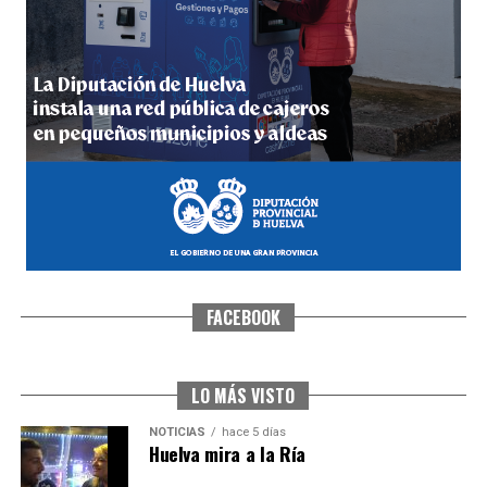
4º DÍA DE LAS FIESTAS COLOMBINAS 2026
hace 6 días
·
Huelvatv
FACEBOOK
SEXTA CORRIDA DE LAS FIESTAS COLOMBINAS
2026
hace 3 días
·
Huelvatv
LO MÁS VISTO
NOTICIAS
hace 5 días
Huelva mira a la Ría