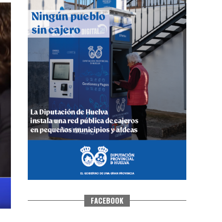
4º DÍA DE LAS FIESTAS COLOMBINAS
2026
hace 6 días
·
Huelvatv
FACEBOOK