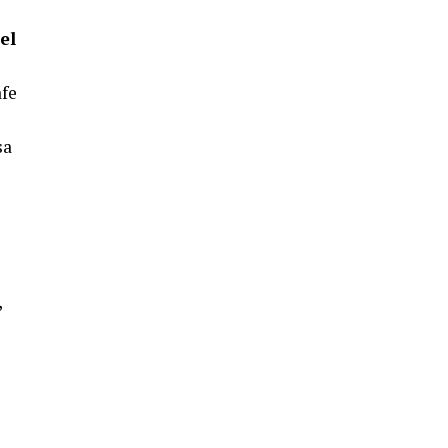
SEXTA CORRIDA DE LAS FIESTAS
COLOMBINAS 2026
el
hace 4 días
·
Huelvatv
afe
sa
6º DÍA DE LAS FIESTAS COLOMBINAS
2026
,
hace 4 días
·
Huelvatv