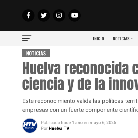
INICIO
NOTICIAS
NOTICIAS
Huelva reconocida 
ciencia y de la inno
Este reconocimiento valida las políticas terri
empresas con un fuerte componente científi
Publicado
hace 1 año
en
mayo 6, 2025
Por
Huelva TV