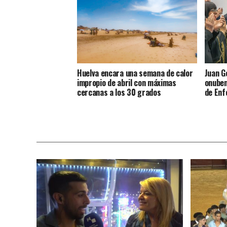
Huelva encara una semana de calor
Juan G
impropio de abril con máximas
onuben
cercanas a los 30 grados
de Enf