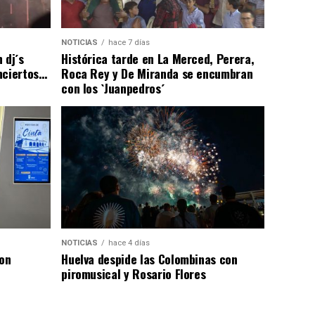
NOTICIAS
hace 7 días
 dj´s
Histórica tarde en La Merced, Perera,
nciertos…
Roca Rey y De Miranda se encumbran
con los `Juanpedros´
NOTICIAS
hace 4 días
con
Huelva despide las Colombinas con
piromusical y Rosario Flores