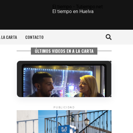
El tiempo - Tutiempo.net
El tiempo en Huelva
A LA CARTA
CONTACTO
ÚLTIMOS VIDEOS EN A LA CARTA
PUBLICIDAD
CUARTA CORRIDA DE LAS FIESTAS
COLOMBINAS 2026
hace 6 días
·
Huelvatv