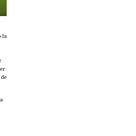
4º DÍA DE LAS FIESTAS COLOMBINAS
2026
hace 6 días
·
Huelvatv
 la
r
er
 de
SEXTA CORRIDA DE LAS FIESTAS
COLOMBINAS 2026
hace 4 días
·
Huelvatv
la