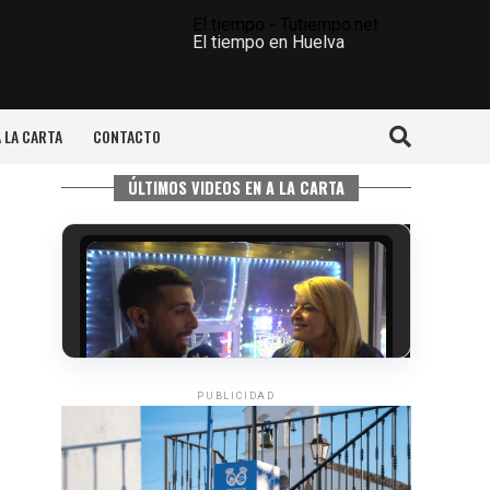
El tiempo - Tutiempo.net
El tiempo en Huelva
A LA CARTA
CONTACTO
ÚLTIMOS VIDEOS EN A LA CARTA
PUBLICIDAD
5º DÍA DE LAS FIESTAS COLOMBINAS
2026
hace 5 días
·
Huelvatv