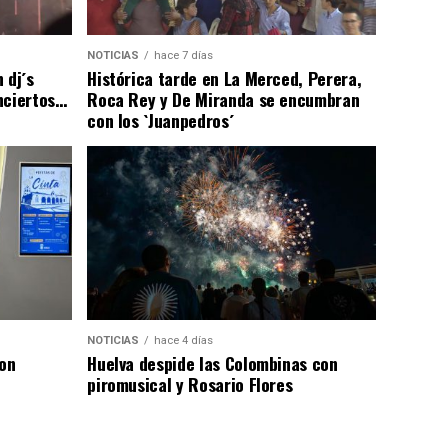
NOTICIAS
hace 7 días
 dj´s
Histórica tarde en La Merced, Perera,
nciertos…
Roca Rey y De Miranda se encumbran
con los `Juanpedros´
NOTICIAS
hace 4 días
con
Huelva despide las Colombinas con
piromusical y Rosario Flores