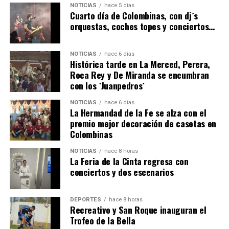
NOTICIAS
hace 5 días
hace 4 días
·
Huelvatv
Cuarto día de Colombinas, con dj´s
orquestas, coches topes y conciertos…
NOTICIAS
hace 6 días
Histórica tarde en La Merced, Perera,
Roca Rey y De Miranda se encumbran
con los `Juanpedros´
NOTICIAS
hace 6 días
La Hermandad de la Fe se alza con el
QUINTA CORRIDA DE LAS FIESTAS COLOMBINAS
premio mejor decoración de casetas en
Colombinas
2026
hace 4 días
·
Huelvatv
NOTICIAS
hace 8 horas
La Feria de la Cinta regresa con
conciertos y dos escenarios
DEPORTES
hace 8 horas
Recreativo y San Roque inauguran el
Trofeo de la Bella