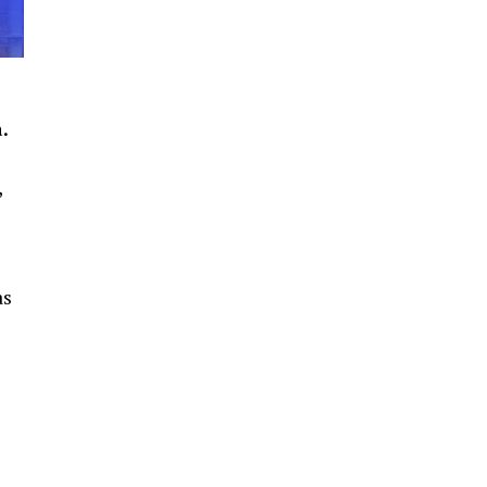
SEXTA CORRIDA DE LAS FIESTAS
COLOMBINAS 2026
hace 3 días
·
Huelvatv
.
,
6º DÍA DE LAS FIESTAS COLOMBINAS
as
2026
hace 4 días
·
Huelvatv