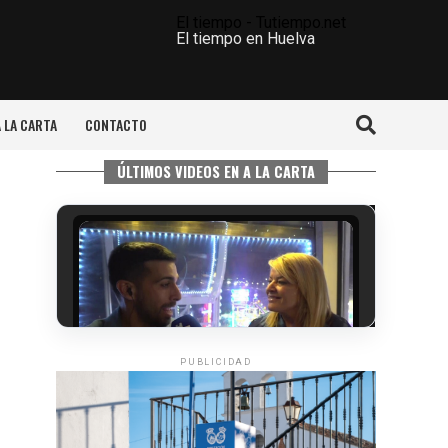
El tiempo - Tutiempo.net
El tiempo en Huelva
A LA CARTA
CONTACTO
ÚLTIMOS VIDEOS EN A LA CARTA
PUBLICIDAD
CUARTA CORRIDA DE LAS FIESTAS
COLOMBINAS 2026
hace 5 días
·
Huelvatv