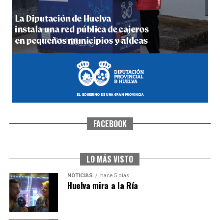
4º DÍA DE LAS FIESTAS COLOMBINAS 2026
hace 7 días
·
Huelvatv
FACEBOOK
SEXTA CORRIDA DE LAS FIESTAS COLOMBINAS
2026
hace 4 días
·
Huelvatv
LO MÁS VISTO
NOTICIAS
hace 5 días
Huelva mira a la Ría