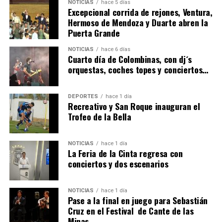
NOTICIAS
hace 5 días
Excepcional corrida de rejones, Ventura,
Hermoso de Mendoza y Duarte abren la
Puerta Grande
6º DÍA DE LAS FIESTAS COLOMBINAS 2026
NOTICIAS
hace 6 días
hace 5 días
·
Huelvatv
Cuarto día de Colombinas, con dj´s
orquestas, coches topes y conciertos…
DEPORTES
hace 1 día
Recreativo y San Roque inauguran el
Trofeo de la Bella
NOTICIAS
hace 1 día
La Feria de la Cinta regresa con
QUINTA CORRIDA DE LAS FIESTAS COLOMBINAS
conciertos y dos escenarios
2026
hace 5 días
·
Huelvatv
NOTICIAS
hace 1 día
Pase a la final en juego para Sebastián
Cruz en el Festival de Cante de las
Minas