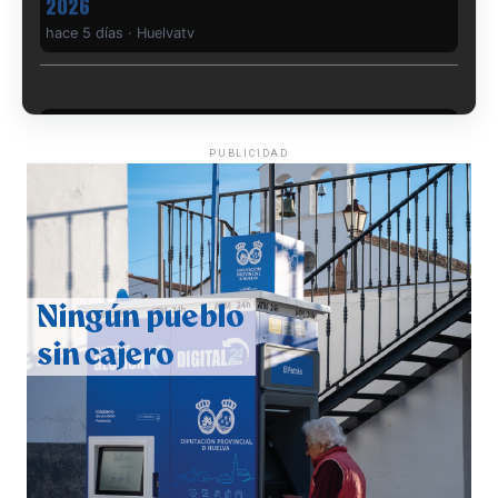
6º DÍA DE LAS FIESTAS COLOMBINAS 2026
hace 5 días
·
Huelvatv
PUBLICIDAD
QUINTA CORRIDA DE LAS FIESTAS COLOMBINAS
2026
hace 6 días
·
Huelvatv