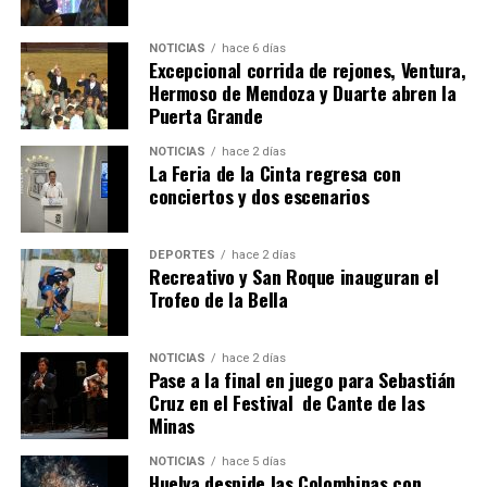
NOTICIAS
hace 6 días
Excepcional corrida de rejones, Ventura,
Hermoso de Mendoza y Duarte abren la
Puerta Grande
4º DÍA DE LAS FIESTAS COLOMBINAS 2026
NOTICIAS
hace 2 días
hace 1 semana
·
Huelvatv
La Feria de la Cinta regresa con
conciertos y dos escenarios
DEPORTES
hace 2 días
Recreativo y San Roque inauguran el
Trofeo de la Bella
NOTICIAS
hace 2 días
Pase a la final en juego para Sebastián
SEXTA CORRIDA DE LAS FIESTAS COLOMBINAS
Cruz en el Festival de Cante de las
Minas
2026
hace 5 días
·
Huelvatv
NOTICIAS
hace 5 días
Huelva despide las Colombinas con