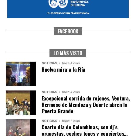
FACEBOOK
SEXTA CORRIDA DE LAS FIESTAS COLOMBINAS
2026
hace 3 días
·
Huelvatv
LO MÁS VISTO
NOTICIAS
hace 4 días
Huelva mira a la Ría
NOTICIAS
hace 4 días
Excepcional corrida de rejones, Ventura,
Hermoso de Mendoza y Duarte abren la
Puerta Grande
6º DÍA DE LAS FIESTAS COLOMBINAS 2026
NOTICIAS
hace 5 días
hace 3 días
·
Huelvatv
Cuarto día de Colombinas, con dj´s
orquestas, coches topes y conciertos…