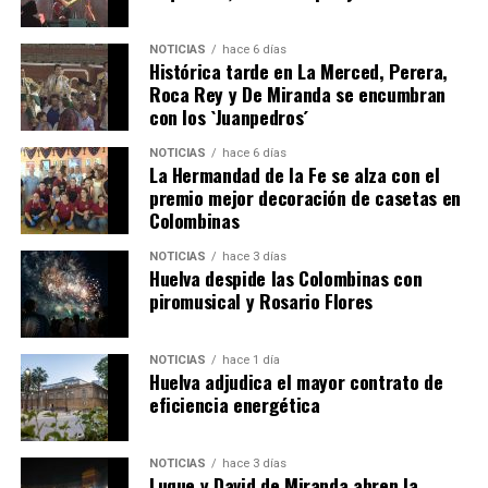
NOTICIAS
hace 6 días
Histórica tarde en La Merced, Perera,
Roca Rey y De Miranda se encumbran
con los `Juanpedros´
NOTICIAS
hace 6 días
La Hermandad de la Fe se alza con el
QUINTA CORRIDA DE LAS FIESTAS COLOMBINAS
premio mejor decoración de casetas en
Colombinas
2026
hace 4 días
·
Huelvatv
NOTICIAS
hace 3 días
Huelva despide las Colombinas con
piromusical y Rosario Flores
NOTICIAS
hace 1 día
Huelva adjudica el mayor contrato de
eficiencia energética
NOTICIAS
hace 3 días
Luque y David de Miranda abren la