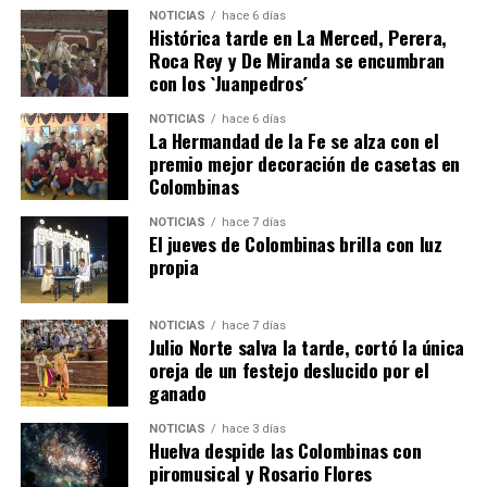
NOTICIAS
hace 6 días
Histórica tarde en La Merced, Perera,
Roca Rey y De Miranda se encumbran
con los `Juanpedros´
NOTICIAS
hace 6 días
La Hermandad de la Fe se alza con el
QUINTA CORRIDA DE LAS FIESTAS COLOMBINAS
premio mejor decoración de casetas en
Colombinas
2026
hace 4 días
·
Huelvatv
NOTICIAS
hace 7 días
El jueves de Colombinas brilla con luz
propia
NOTICIAS
hace 7 días
Julio Norte salva la tarde, cortó la única
oreja de un festejo deslucido por el
ganado
NOTICIAS
hace 3 días
Huelva despide las Colombinas con
piromusical y Rosario Flores