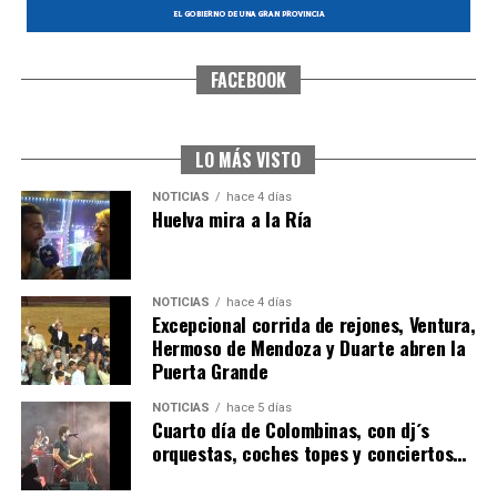
FACEBOOK
SEXTA CORRIDA DE LAS FIESTAS COLOMBINAS
2026
hace 3 días
·
Huelvatv
LO MÁS VISTO
NOTICIAS
hace 4 días
Huelva mira a la Ría
NOTICIAS
hace 4 días
Excepcional corrida de rejones, Ventura,
Hermoso de Mendoza y Duarte abren la
Puerta Grande
6º DÍA DE LAS FIESTAS COLOMBINAS 2026
NOTICIAS
hace 5 días
hace 3 días
·
Huelvatv
Cuarto día de Colombinas, con dj´s
orquestas, coches topes y conciertos…