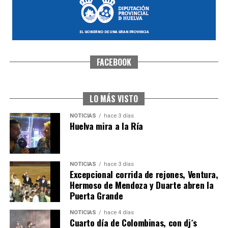
FACEBOOK
SEXTA CORRIDA DE LAS FIESTAS COLOMBINAS
2026
hace 2 días
·
Huelvatv
LO MÁS VISTO
NOTICIAS
hace 3 días
Huelva mira a la Ría
NOTICIAS
hace 3 días
Excepcional corrida de rejones, Ventura,
Hermoso de Mendoza y Duarte abren la
Puerta Grande
6º DÍA DE LAS FIESTAS COLOMBINAS 2026
NOTICIAS
hace 4 días
hace 3 días
·
Huelvatv
Cuarto día de Colombinas, con dj´s