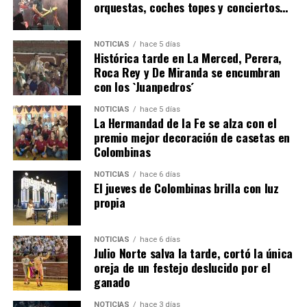
orquestas, coches topes y conciertos…
NOTICIAS
hace 5 días
Histórica tarde en La Merced, Perera,
Roca Rey y De Miranda se encumbran
con los `Juanpedros´
NOTICIAS
hace 5 días
La Hermandad de la Fe se alza con el
QUINTA CORRIDA DE LAS FIESTAS COLOMBINAS
premio mejor decoración de casetas en
Colombinas
2026
hace 3 días
·
Huelvatv
NOTICIAS
hace 6 días
El jueves de Colombinas brilla con luz
propia
NOTICIAS
hace 6 días
Julio Norte salva la tarde, cortó la única
oreja de un festejo deslucido por el
ganado
NOTICIAS
hace 3 días