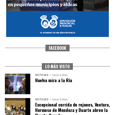
FACEBOOK
SEXTA CORRIDA DE LAS FIESTAS COLOMBINAS
2026
hace 2 días
·
Huelvatv
LO MÁS VISTO
NOTICIAS
hace 3 días
Huelva mira a la Ría
NOTICIAS
hace 3 días
Excepcional corrida de rejones, Ventura,
Hermoso de Mendoza y Duarte abren la