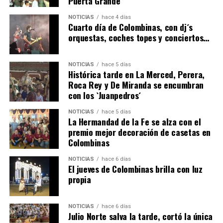
Puerta Grande
6º DÍA DE LAS FIESTAS COLOMBINAS 2026
NOTICIAS
hace 4 días
hace 3 días
·
Huelvatv
Cuarto día de Colombinas, con dj´s
orquestas, coches topes y conciertos…
NOTICIAS
hace 5 días
Histórica tarde en La Merced, Perera,
Roca Rey y De Miranda se encumbran
con los `Juanpedros´
NOTICIAS
hace 5 días
La Hermandad de la Fe se alza con el
QUINTA CORRIDA DE LAS FIESTAS COLOMBINAS
premio mejor decoración de casetas en
Colombinas
2026
hace 3 días
·
Huelvatv
NOTICIAS
hace 6 días
El jueves de Colombinas brilla con luz
propia
NOTICIAS
hace 6 días
Julio Norte salva la tarde, cortó la única