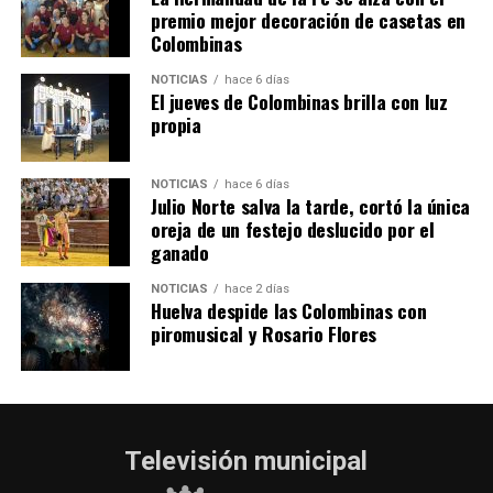
QUINTA CORRIDA DE LAS FIESTAS COLOMBINAS
premio mejor decoración de casetas en
Colombinas
2026
hace 3 días
·
Huelvatv
NOTICIAS
hace 6 días
El jueves de Colombinas brilla con luz
propia
NOTICIAS
hace 6 días
Julio Norte salva la tarde, cortó la única
oreja de un festejo deslucido por el
ganado
NOTICIAS
hace 2 días
Huelva despide las Colombinas con
piromusical y Rosario Flores
Televisión municipal