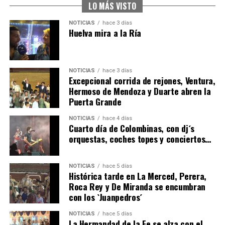
hace 2 días
·
Huelvatv
LO MÁS VISTO
NOTICIAS
hace 3 días
Huelva mira a la Ría
NOTICIAS
hace 3 días
Excepcional corrida de rejones, Ventura,
Hermoso de Mendoza y Duarte abren la
Puerta Grande
6º DÍA DE LAS FIESTAS COLOMBINAS 2026
NOTICIAS
hace 4 días
hace 3 días
·
Huelvatv
Cuarto día de Colombinas, con dj´s
orquestas, coches topes y conciertos…
NOTICIAS
hace 5 días
Histórica tarde en La Merced, Perera,
Roca Rey y De Miranda se encumbran
con los `Juanpedros´
NOTICIAS
hace 5 días
La Hermandad de la Fe se alza con el