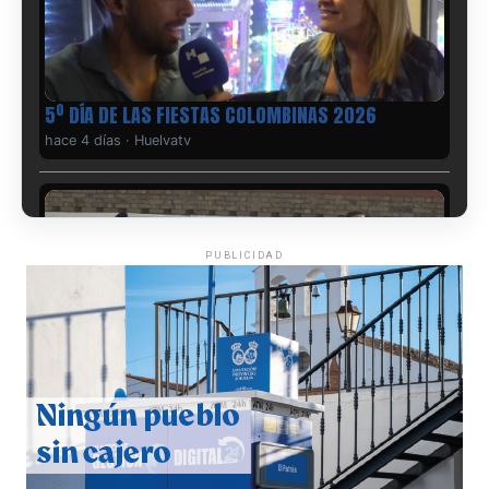
5º DÍA DE LAS FIESTAS COLOMBINAS 2026
hace 4 días
·
Huelvatv
PUBLICIDAD
CUARTA CORRIDA DE LAS FIESTAS COLOMBINAS
2026
hace 4 días
·
Huelvatv