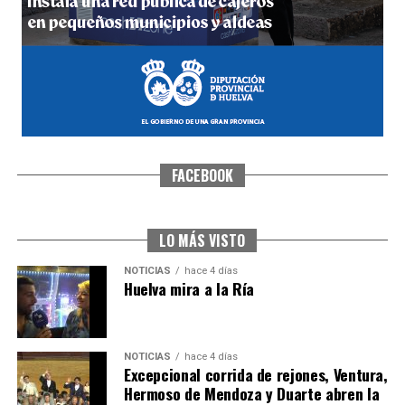
FACEBOOK
SEXTA CORRIDA DE LAS FIESTAS COLOMBINAS
2026
hace 3 días
·
Huelvatv
LO MÁS VISTO
NOTICIAS
hace 4 días
Huelva mira a la Ría
NOTICIAS
hace 4 días
Excepcional corrida de rejones, Ventura,
Hermoso de Mendoza y Duarte abren la