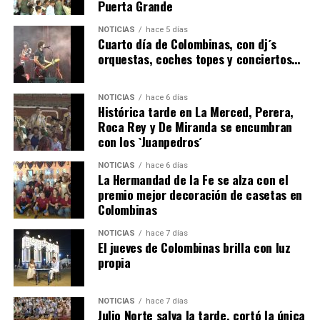
Puerta Grande
6º DÍA DE LAS FIESTAS COLOMBINAS 2026
NOTICIAS
hace 5 días
hace 3 días
·
Huelvatv
Cuarto día de Colombinas, con dj´s
orquestas, coches topes y conciertos…
NOTICIAS
hace 6 días
Histórica tarde en La Merced, Perera,
Roca Rey y De Miranda se encumbran
con los `Juanpedros´
NOTICIAS
hace 6 días
La Hermandad de la Fe se alza con el
QUINTA CORRIDA DE LAS FIESTAS COLOMBINAS
premio mejor decoración de casetas en
Colombinas
2026
hace 3 días
·
Huelvatv
NOTICIAS
hace 7 días
El jueves de Colombinas brilla con luz
propia
NOTICIAS
hace 7 días
Julio Norte salva la tarde, cortó la única