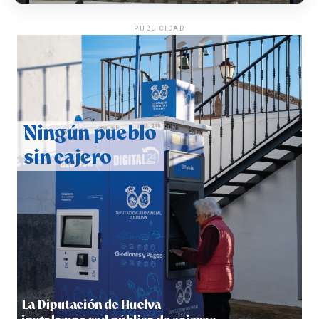
PUBLICIDAD
CUARTA CORRIDA DE LAS FIESTAS COLOMBINAS
2026
hace 4 días
·
Huelvatv
4º DÍA DE LAS FIESTAS COLOMBINAS 2026
hace 5 días
·
Huelvatv