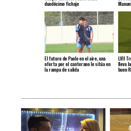
duodécimo fichaje
Manuel
El futuro de Paolo en el aire, una
LVII T
oferta por el canterano le sitúa en
lleva l
la rampa de salida
buen R