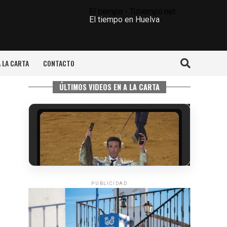
El tiempo - Tutiempo.net
El tiempo en Huelva
A LA CARTA
CONTACTO
ÚLTIMOS VIDEOS EN A LA CARTA
PUBLICIDAD
6º DÍA DE LAS FIESTAS COLOMBINAS
2026
hace 3 días
·
Huelvatv