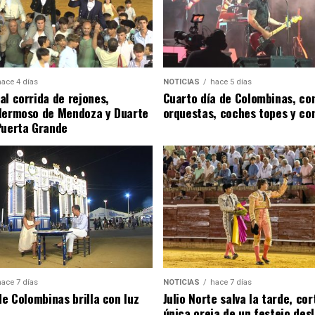
hace 4 días
NOTICIAS
hace 5 días
al corrida de rejones,
Cuarto día de Colombinas, con
Hermoso de Mendoza y Duarte
orquestas, coches topes y co
Puerta Grande
hace 7 días
NOTICIAS
hace 7 días
de Colombinas brilla con luz
Julio Norte salva la tarde, cor
única oreja de un festejo des