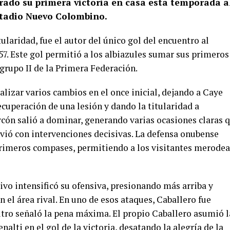
grado su primera victoria en casa esta temporada a
estadio Nuevo Colombino.
tularidad, fue el autor del único gol del encuentro al
57. Este gol permitió a los albiazules sumar sus primeros
grupo II de la Primera Federación.
lizar varios cambios en el once inicial, dejando a Caye
ecuperación de una lesión y dando la titularidad a
orcón salió a dominar, generando varias ocasiones claras 
vió con intervenciones decisivas. La defensa onubense
primeros compases, permitiendo a los visitantes merodea
ivo intensificó su ofensiva, presionando más arriba y
el área rival. En uno de esos ataques, Caballero fue
bitro señaló la pena máxima. El propio Caballero asumió l
alti en el gol de la victoria, desatando la alegría de la