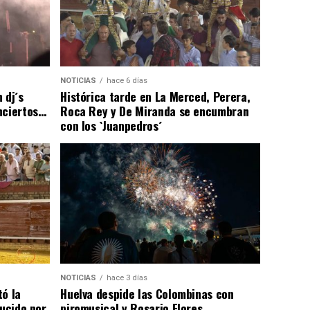
NOTICIAS
hace 6 días
 dj´s
Histórica tarde en La Merced, Perera,
nciertos…
Roca Rey y De Miranda se encumbran
con los `Juanpedros´
NOTICIAS
hace 3 días
tó la
Huelva despide las Colombinas con
lucido por
piromusical y Rosario Flores