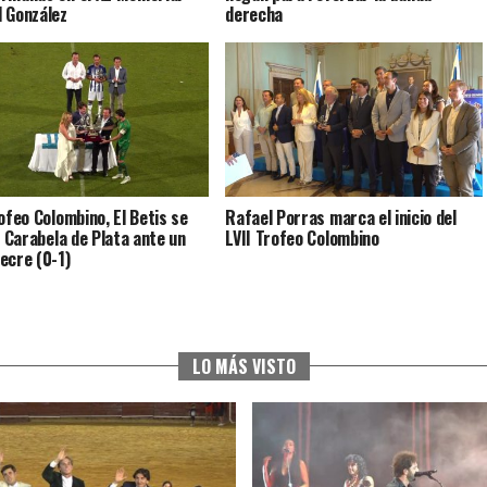
 González
derecha
rofeo Colombino, El Betis se
Rafael Porras marca el inicio del
a Carabela de Plata ante un
LVII Trofeo Colombino
ecre (0-1)
LO MÁS VISTO