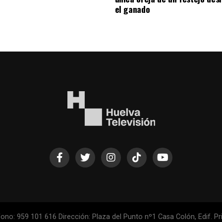
el ganado
ono: 959 101 616 Dirección: Plaza del Punto nº1 Casa Colón, Edif. Pri