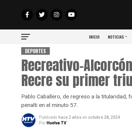
INICIO
NOTICIAS
DEPORTES
Recreativo-Alcorcón 
Recre su primer tri
Pablo Caballero, de regreso a la titularidad, f
penalti en el minuto 57.
Publicado
hace 2 años
en
octubre 28, 2024
Por
Huelva TV