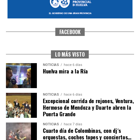
FACEBOOK
SEXTA CORRIDA DE LAS FIESTAS COLOMBINAS
2026
hace 5 días
·
Huelvatv
LO MÁS VISTO
NOTICIAS
hace 6 días
Huelva mira a la Ría
NOTICIAS
hace 6 días
Excepcional corrida de rejones, Ventura,
Hermoso de Mendoza y Duarte abren la
Puerta Grande
6º DÍA DE LAS FIESTAS COLOMBINAS 2026
NOTICIAS
hace 7 días
hace 5 días
·
Huelvatv
Cuarto día de Colombinas, con dj´s
orquestas, coches topes y conciertos…