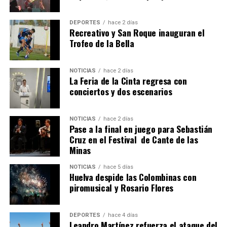
DEPORTES
hace 2 días
Recreativo y San Roque inauguran el
Trofeo de la Bella
NOTICIAS
hace 2 días
La Feria de la Cinta regresa con
QUINTA CORRIDA DE LAS FIESTAS COLOMBINAS
conciertos y dos escenarios
2026
hace 6 días
·
Huelvatv
NOTICIAS
hace 2 días
Pase a la final en juego para Sebastián
Cruz en el Festival de Cante de las
Minas
NOTICIAS
hace 5 días
Huelva despide las Colombinas con
piromusical y Rosario Flores
DEPORTES
hace 4 días
Leandro Martínez refuerza el ataque del