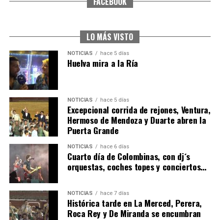
FACEBOOK
CUARTA CORRIDA DE LAS FIESTAS COLOMBINAS
2026
hace 6 días
·
Huelvatv
LO MÁS VISTO
NOTICIAS
hace 5 días
Huelva mira a la Ría
NOTICIAS
hace 5 días
Excepcional corrida de rejones, Ventura,
Hermoso de Mendoza y Duarte abren la
Puerta Grande
4º DÍA DE LAS FIESTAS COLOMBINAS 2026
NOTICIAS
hace 6 días
hace 6 días
·
Huelvatv
Cuarto día de Colombinas, con dj´s
orquestas, coches topes y conciertos…
NOTICIAS
hace 7 días
Histórica tarde en La Merced, Perera,
Roca Rey y De Miranda se encumbran