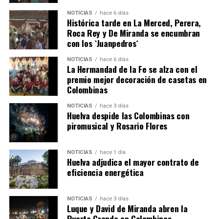
NOTICIAS
hace 6 días
Histórica tarde en La Merced, Perera,
Roca Rey y De Miranda se encumbran
con los `Juanpedros´
NOTICIAS
hace 6 días
La Hermandad de la Fe se alza con el
QUINTA CORRIDA DE LAS FIESTAS COLOMBINAS
premio mejor decoración de casetas en
Colombinas
2026
hace 4 días
·
Huelvatv
NOTICIAS
hace 3 días
Huelva despide las Colombinas con
piromusical y Rosario Flores
NOTICIAS
hace 1 día
Huelva adjudica el mayor contrato de
eficiencia energética
NOTICIAS
hace 3 días
Luque y David de Miranda abren la
Puerta Grande en Colombinas