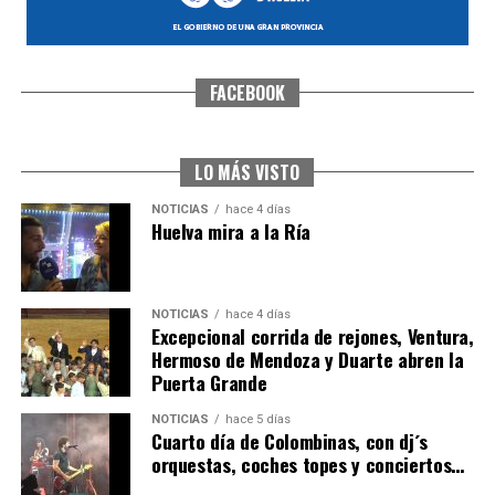
FACEBOOK
SEXTA CORRIDA DE LAS FIESTAS COLOMBINAS
2026
hace 3 días
·
Huelvatv
LO MÁS VISTO
NOTICIAS
hace 4 días
Huelva mira a la Ría
NOTICIAS
hace 4 días
Excepcional corrida de rejones, Ventura,
Hermoso de Mendoza y Duarte abren la
Puerta Grande
6º DÍA DE LAS FIESTAS COLOMBINAS 2026
NOTICIAS
hace 5 días
hace 3 días
·
Huelvatv
Cuarto día de Colombinas, con dj´s
orquestas, coches topes y conciertos…