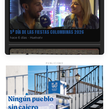
5º DÍA DE LAS FIESTAS COLOMBINAS 2026
hace 6 días
·
Huelvatv
PUBLICIDAD
CUARTA CORRIDA DE LAS FIESTAS COLOMBINAS
2026
hace 7 días
·
Huelvatv