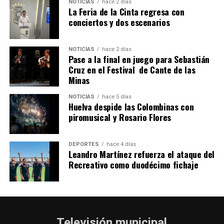
NOTICIAS
hace 2 días
La Feria de la Cinta regresa con
QUINTA CORRIDA DE LAS FIESTAS COLOMBINAS
conciertos y dos escenarios
2026
hace 6 días
·
Huelvatv
NOTICIAS
hace 2 días
Pase a la final en juego para Sebastián
Cruz en el Festival de Cante de las
Minas
NOTICIAS
hace 5 días
Huelva despide las Colombinas con
piromusical y Rosario Flores
DEPORTES
hace 4 días
Leandro Martínez refuerza el ataque del
Recreativo como duodécimo fichaje
Televisión municipal