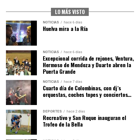
2026
hace 5 días
·
Huelvatv
LO MÁS VISTO
NOTICIAS
hace 6 días
Huelva mira a la Ría
NOTICIAS
hace 6 días
Excepcional corrida de rejones, Ventura,
Hermoso de Mendoza y Duarte abren la
Puerta Grande
6º DÍA DE LAS FIESTAS COLOMBINAS 2026
NOTICIAS
hace 7 días
hace 5 días
·
Huelvatv
Cuarto día de Colombinas, con dj´s
orquestas, coches topes y conciertos…
DEPORTES
hace 2 días
Recreativo y San Roque inauguran el
Trofeo de la Bella