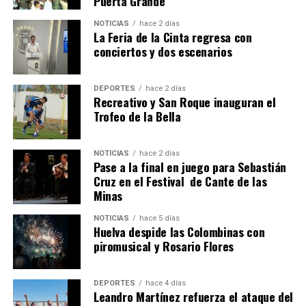
Puerta Grande
4º DÍA DE LAS FIESTAS COLOMBINAS 2026
NOTICIAS
hace 2 días
hace 1 semana
·
Huelvatv
La Feria de la Cinta regresa con
conciertos y dos escenarios
DEPORTES
hace 2 días
Recreativo y San Roque inauguran el
Trofeo de la Bella
NOTICIAS
hace 2 días
Pase a la final en juego para Sebastián
SEXTA CORRIDA DE LAS FIESTAS COLOMBINAS
Cruz en el Festival de Cante de las
Minas
2026
hace 5 días
·
Huelvatv
NOTICIAS
hace 5 días
Huelva despide las Colombinas con
piromusical y Rosario Flores
DEPORTES
hace 4 días
Leandro Martínez refuerza el ataque del