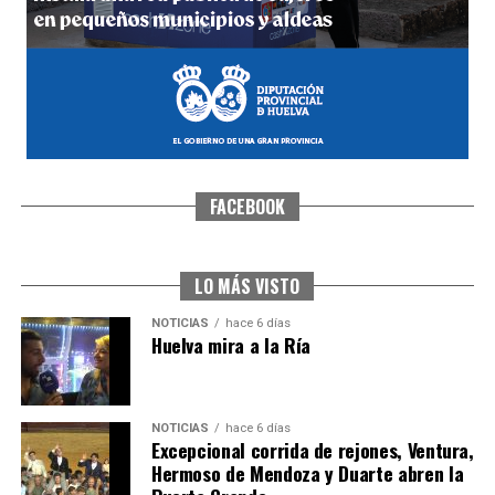
FACEBOOK
CUARTA CORRIDA DE LAS FIESTAS COLOMBINAS
2026
hace 1 semana
·
Huelvatv
LO MÁS VISTO
NOTICIAS
hace 6 días
Huelva mira a la Ría
NOTICIAS
hace 6 días
Excepcional corrida de rejones, Ventura,
Hermoso de Mendoza y Duarte abren la