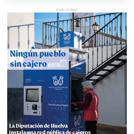
PUBLICIDAD
QUINTA CORRIDA DE LAS FIESTAS COLOMBINAS
2026
hace 6 días
·
Huelvatv
5º DÍA DE LAS FIESTAS COLOMBINAS 2026
hace 6 días
·
Huelvatv