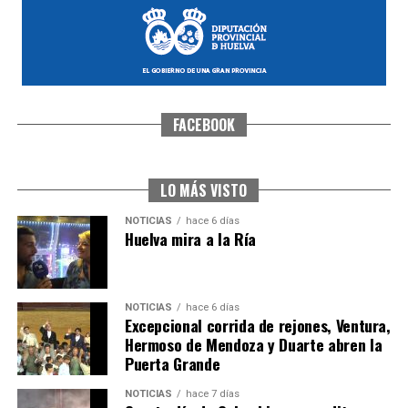
FACEBOOK
SEXTA CORRIDA DE LAS FIESTAS COLOMBINAS
2026
hace 5 días
·
Huelvatv
LO MÁS VISTO
NOTICIAS
hace 6 días
Huelva mira a la Ría
NOTICIAS
hace 6 días
Excepcional corrida de rejones, Ventura,
Hermoso de Mendoza y Duarte abren la
Puerta Grande
6º DÍA DE LAS FIESTAS COLOMBINAS 2026
NOTICIAS
hace 7 días
hace 5 días
·
Huelvatv