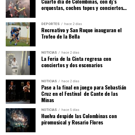
Cuarto día de Colombinas, con dj´s
orquestas, coches topes y conciertos…
DEPORTES
hace 2 días
Recreativo y San Roque inauguran el
Trofeo de la Bella
NOTICIAS
hace 2 días
La Feria de la Cinta regresa con
QUINTA CORRIDA DE LAS FIESTAS COLOMBINAS
conciertos y dos escenarios
2026
hace 6 días
·
Huelvatv
NOTICIAS
hace 2 días
Pase a la final en juego para Sebastián
Cruz en el Festival de Cante de las
Minas
NOTICIAS
hace 5 días
Huelva despide las Colombinas con
piromusical y Rosario Flores